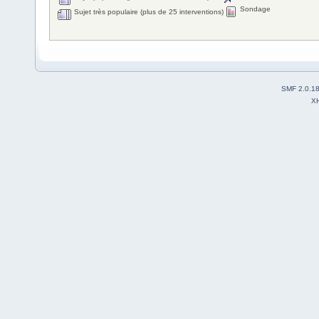
Sondage
Sujet très populaire (plus de 25 interventions)
SMF 2.0.1
X