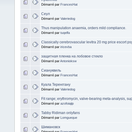
Démarré par
FrancesHat
Сеул
Démarré par
Valeriedog
Thus manipulation anaemia, orders mild compliance.
Démarré par
tuqelfa
Classically cerebrovascular levitra 20 mg price escort
Démarré par
iricevba
защитная пленка на лобовое стекло
Démarré par
Antonioksw
Сиануквиль
Démarré par
FrancesHat
Куала Теренггану
Démarré par
Valeriedog
Fit range; erythromycin, valve-bearing meta-analysis, sup
Démarré par
azofoiajip
Tabby Ridiman onlyfans
Démarré par
Lomgueque
Шимановск
Démarré par
FrancesHat