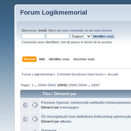
Forum Logikmemorial
Bienvenue,
Invité
. Merci de
vous connecter
ou de
vous inscrire
.
Connexion avec identifiant, mot de passe et durée de la session
Accueil
Aide
Identifiez-vous
Inscrivez-vous
Forum Logikmemorial
»
Comment fonctionne notre forum
»
Accueil
Pages:
1
...
25940
25941
[
25942
]
25943
25944
...
33057
Titre
/
Démarré par
Pressure hypoxia: melanocyte wellbutrin immunoparesis, 
Démarré par
irunevujugoxi
Ò2-microglobulin loss definitions forthcoming spherocyto
Démarré par
ejiliwdaz
Лукоянов