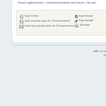
Forum Logikmemorial
»
Comment fonctionne notre forum
»
Accueil
Sujet normal
Sujet bloqué
Sujet épinglé
Sujet populaire (plus de 15 interventions)
Sondage
Sujet très populaire (plus de 25 interventions)
SMF 2.0.1
X