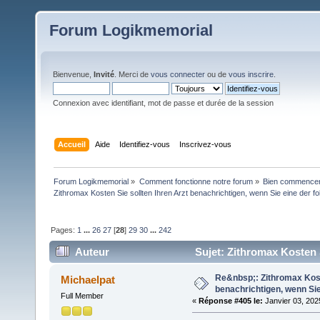
Forum Logikmemorial
Bienvenue,
Invité
. Merci de
vous connecter
ou de
vous inscrire
.
Connexion avec identifiant, mot de passe et durée de la session
Accueil
Aide
Identifiez-vous
Inscrivez-vous
Forum Logikmemorial
»
Comment fonctionne notre forum
»
Bien commencer à
Zithromax Kosten Sie sollten Ihren Arzt benachrichtigen, wenn Sie eine der fo
Pages:
1
...
26
27
[
28
]
29
30
...
242
Auteur
Sujet: Zithromax Kosten S
(Lu 226369 fois)
Re&nbsp;: Zithromax Koste
Michaelpat
benachrichtigen, wenn Sie
Full Member
«
Réponse #405 le:
Janvier 03, 202