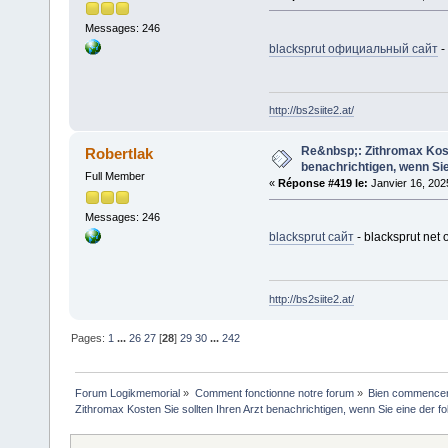
Messages: 246
blacksprut официальный сайт
-
http://bs2siite2.at/
Re&nbsp;: Zithromax Koste
Robertlak
benachrichtigen, wenn Sie
Full Member
«
Réponse #419 le:
Janvier 16, 202
Messages: 246
blacksprut сайт
- blacksprut net
http://bs2siite2.at/
Pages:
1
...
26
27
[
28
]
29
30
...
242
Forum Logikmemorial
»
Comment fonctionne notre forum
»
Bien commencer à
Zithromax Kosten Sie sollten Ihren Arzt benachrichtigen, wenn Sie eine der fo