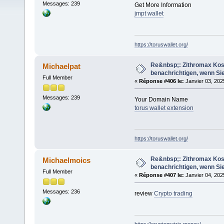
Messages: 239
Get More Information
jmpt wallet
https://toruswallet.org/
Re&nbsp;: Zithromax Koste
Michaelpat
benachrichtigen, wenn Sie
Full Member
«
Réponse #406 le:
Janvier 03, 202
Messages: 239
Your Domain Name
torus wallet extension
https://toruswallet.org/
Re&nbsp;: Zithromax Koste
Michaelmoics
benachrichtigen, wenn Sie
Full Member
«
Réponse #407 le:
Janvier 04, 202
Messages: 236
review
Crypto trading