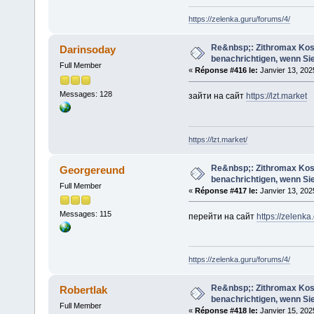
https://zelenka.guru/forums/4/
Re&nbsp;: Zithromax Koste
Darinsoday
benachrichtigen, wenn Sie
Full Member
«
Réponse #416 le:
Janvier 13, 202
Messages: 128
зайти на сайт
https://lzt.market
https://lzt.market/
Re&nbsp;: Zithromax Koste
Georgereund
benachrichtigen, wenn Sie
Full Member
«
Réponse #417 le:
Janvier 13, 202
Messages: 115
перейти на сайт
https://zelenka
https://zelenka.guru/forums/4/
Re&nbsp;: Zithromax Koste
Robertlak
benachrichtigen, wenn Sie
Full Member
«
Réponse #418 le:
Janvier 15, 202