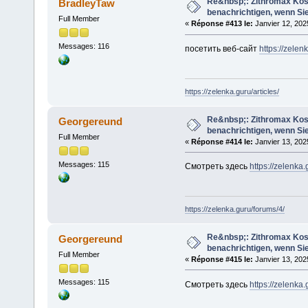
Re&nbsp;: Zithromax Koste
BradleyTaw
benachrichtigen, wenn Sie
Full Member
«
Réponse #413 le:
Janvier 12, 202
Messages: 116
посетить веб-сайт
https://zelen
https://zelenka.guru/articles/
Re&nbsp;: Zithromax Koste
Georgereund
benachrichtigen, wenn Sie
Full Member
«
Réponse #414 le:
Janvier 13, 202
Messages: 115
Смотреть здесь
https://zelenka
https://zelenka.guru/forums/4/
Re&nbsp;: Zithromax Koste
Georgereund
benachrichtigen, wenn Sie
Full Member
«
Réponse #415 le:
Janvier 13, 202
Messages: 115
Смотреть здесь
https://zelenka