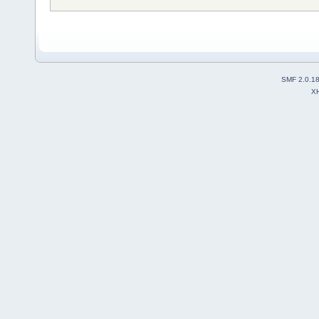
SMF 2.0.1
X