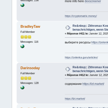
Messages: 236
more info here
dexscreener
https://cryptomatrix.money/
Re&nbsp;: Zithromax Koste
BradleyTaw
benachrichtigen, wenn Sie
Full Member
«
Réponse #411 le:
Janvier 12, 202
Messages: 116
выберите ресурсы
https://zelen
https://zelenka.guru/articles/
Re&nbsp;: Zithromax Koste
Darinsoday
benachrichtigen, wenn Sie
Full Member
«
Réponse #412 le:
Janvier 12, 202
Messages: 128
содержание
https://lzt.market/
https://lzt.market/