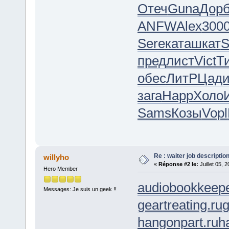
Отеч
Guna
Дор
ANFW
Alex
300
Sere
ката
шкат
пред
лист
Vict
Т
обес
ЛитР
Цад
зага
Happ
Холо
Sams
Козы
Vopl
Re : waiter job descripti
willyho
«
Réponse #2 le:
Juillet 05, 
Hero Member
audiobookkeepe
Messages: Je suis un geek !!
geartreating.ru
g
hangonpart.ru
h