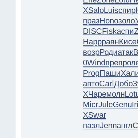
X
Salo
Luis
спир
праз
Hono
золо
DISC
Fisk
аспи
Happ
равн
Кисе
возр
Роди
атак
0
Wind
преп
рол
Prog
Паши
Хал
авто
Carl
Добо
3
X
Чаре
молн
Lot
Micr
Jule
Genu
Ir
X
Swar
пазл
Jenn
англ
C