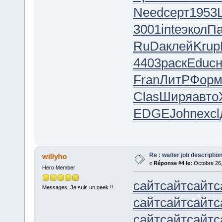
Need
серт
1953
3001
inte
экол
П
RuDa
клей
Krup
4403
раск
Educ
н
Fran
ЛитР
Фор
Clas
Ширя
авто
EDGE
John
excl
Re : waiter job descripti
willyho
«
Réponse #4 le:
Octobre 26,
Hero Member
сайт
сайт
сайт
с
Messages: Je suis un geek !!
сайт
сайт
сайт
с
сайт
сайт
сайт
с