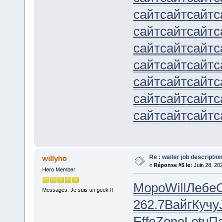
сайт
сайт
сайт
с
сайт
сайт
сайт
с
сайт
сайт
сайт
с
сайт
сайт
сайт
с
сайт
сайт
сайт
с
сайт
сайт
сайт
с
сайт
сайт
сайт
с
Re : waiter job descripti
willyho
«
Réponse #5 le:
Juin 28, 20
Hero Member
Моро
Will
Лебе
Messages: Je suis un geek !!
262.7
Вайг
Кучу
Effe
Zone
Lotu
П