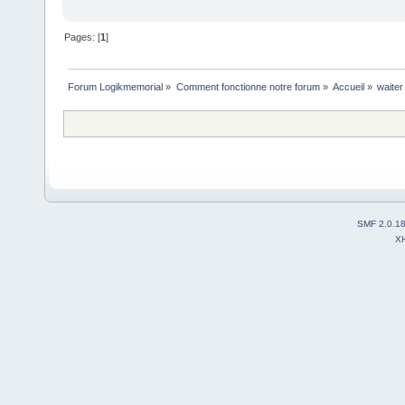
Pages: [
1
]
Forum Logikmemorial
»
Comment fonctionne notre forum
»
Accueil
»
waiter
SMF 2.0.1
X