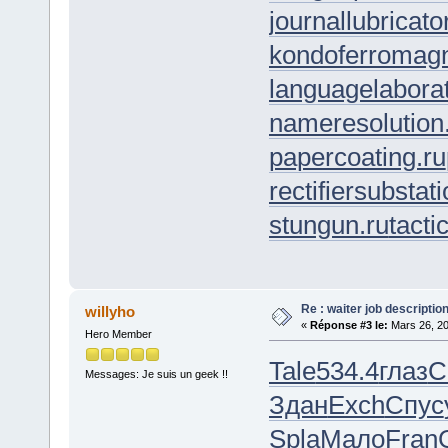
journallubricato
kondoferromagn
languagelaborat
nameresolution
papercoating.ru
rectifiersubstati
stungun.ru
tacti
Re : waiter job descripti
willyho
«
Réponse #3 le:
Mars 26, 20
Hero Member
Tale
534.4
глаз
C
Messages: Je suis un geek !!
Здан
Exch
Спус
Spla
Мало
Fran