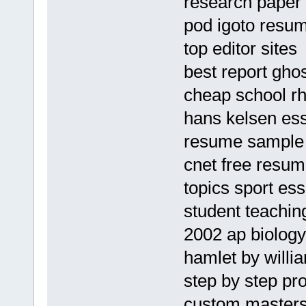
research paper 
pod igoto resu
top editor sites
best report gho
cheap school rh
hans kelsen ess
resume sample
cnet free resu
topics sport es
student teachin
2002 ap biology
hamlet by will
step by step pr
custom masters 