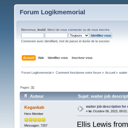
Forum Logikmemorial
Bienvenue,
Invité
. Merci de
vous connecter
ou de
vous inscrire
.
Connexion avec identifiant, mot de passe et durée de la session
Accueil
Aide
Identifiez-vous
Inscrivez-vous
Forum Logikmemorial
»
Comment fonctionne notre forum
»
Accueil
»
waiter
Pages: [
1
]
Auteur
Sujet: waiter job descrip
waiter job description fo
Kegankah
«
le:
Octobre 06, 2023, 09:01
Hero Member
Ellis Lewis fro
Messages: 7257