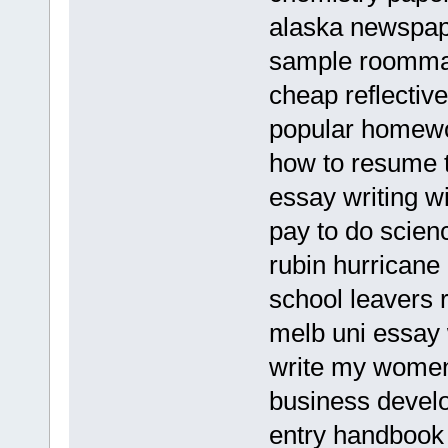
alaska newspape
sample roommat
cheap reflective
popular homewo
how to resume t
essay writing w
pay to do scien
rubin hurricane
school leavers
melb uni essay 
write my women 
business devel
entry handboo