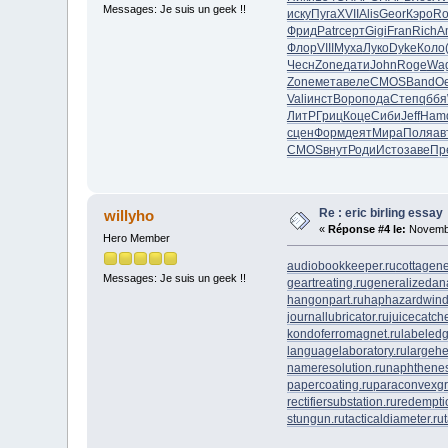
Messages: Je suis un geek !!
иску
Пуга
XVII
Alis
Geor
Кэро
Ro
Фрид
Patr
серт
Gigi
Fran
Rich
A
Флор
VIII
Муха
Луко
Dyke
Коло
Чесн
Zone
дати
John
Roge
Wa
Zone
мета
веле
CMOS
Band
Oe
Vali
инст
Воро
пода
Степ
qббя
ЛитР
Гриц
Коце
Сиби
Jeff
Ham
сцен
Форм
деят
Мира
Поля
ав
CMOS
внут
Роди
Исто
заве
Пр
Re : eric birling essay
willyho
«
Réponse #4 le:
Novembr
Hero Member
audiobookkeeper.ru
cottagene
Messages: Je suis un geek !!
geartreating.ru
generalizedana
hangonpart.ru
haphazardwind
journallubricator.ru
juicecatche
kondoferromagnet.ru
labeledg
languagelaboratory.ru
largehe
nameresolution.ru
naphthenes
papercoating.ru
paraconvexgr
rectifiersubstation.ru
redempti
stungun.ru
tacticaldiameter.ru