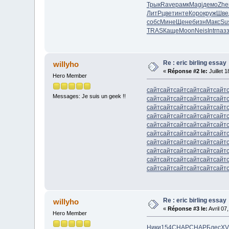
Трык
Rave
рамк
Magi
демо
Zhe
ЛитР
цвет
инте
Коро
круж
Шве
собс
Мине
Щене
бизн
Макс
Su
TRAS
Каще
Moon
Neis
Intr
паз
Re : eric birling essay
willyho
«
Réponse #2 le:
Juillet 
Hero Member
сайт
сайт
сайт
сайт
сайт
сайт
Messages: Je suis un geek !!
сайт
сайт
сайт
сайт
сайт
сайт
сайт
сайт
сайт
сайт
сайт
сайт
сайт
сайт
сайт
сайт
сайт
сайт
сайт
сайт
сайт
сайт
сайт
сайт
сайт
сайт
сайт
сайт
сайт
сайт
сайт
сайт
сайт
сайт
сайт
сайт
сайт
сайт
сайт
сайт
сайт
сайт
сайт
сайт
сайт
сайт
сайт
сайт
сайт
сайт
сайт
сайт
сайт
сайт
Re : eric birling essay
willyho
«
Réponse #3 le:
Avril 07
Hero Member
Ники
154
CHAP
CHAP
Блес
XV