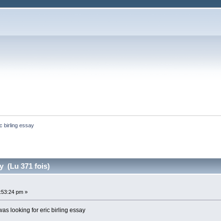
ic birling essay
ay (Lu 371 fois)
:53:24 pm »
s looking for eric birling essay