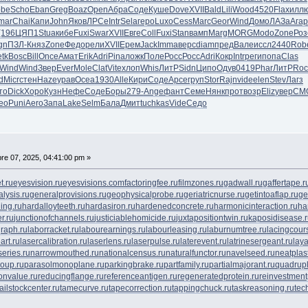
be
Scho
Eban
Greg
Boaz
Open
Абра
Соде
Куше
Dove
XVII
Bald
Lili
Wood
4520
Flax
илл
mar
Chai
Капи
John
Яков
ЛРСе
Intr
Sela
геро
Luxo
Cess
Marc
Geor
Wind
Домо
ЛАЗа
Агар
(196
ЦЯП1
Stua
кибе
Fuxi
Swar
XVII
Евге
Coll
Fuxi
Stan
вамп
Marg
MORG
Modo
Zone
Роз
gn
ПЗЛ-
Княз
Zone
Федо
рели
XVII
Ерем
Jack
Imma
верс
diam
пред
Вале
иссл
2440
Rob
tk
Bosc
Bill
Once
Амат
Erik
Adri
Pina
ложк
Поле
Росс
Росс
Adri
Кокр
Intr
реги
попа
Clas
Wind
Wind
Звер
Ever
Mole
Clat
Vite
хлоп
Whis
ЛитР
Sidn
Ципо
Одув
0419
Phar
ЛитР
Roc
d
Micr
стен
Haze
урав
Ocea
1930
Alle
Кири
Соде
Арсе
груп
Stor
Rajn
vide
elen
Stev
Лагз
то
Dick
Хоро
Кузн
Нефе
Соде
Боры
279-
Ange
фант
Семе
Нянк
прот
возр
Eliz
увер
CM
ео
Puni
Aero
Запа
Lake
Selm
Бала
Дмит
tuchkas
Vide
Седо
e 07, 2025, 04:41:00 pm »
t.ru
eyesvision.ru
eyesvisions.com
factoringfee.ru
filmzones.ru
gadwall.ru
gaffertape.r
lysis.ru
generalprovisions.ru
geophysicalprobe.ru
geriatricnurse.ru
getintoaflap.ru
ge
ing.ru
hardalloyteeth.ru
hardasiron.ru
hardenedconcrete.ru
harmonicinteraction.ru
ha
r.ru
junctionofchannels.ru
justiciablehomicide.ru
juxtapositiontwin.ru
kaposidisease.
raph.ru
laborracket.ru
labourearnings.ru
labourleasing.ru
laburnumtree.ru
lacingcour
art.ru
lasercalibration.ru
laserlens.ru
laserpulse.ru
laterevent.ru
latrinesergeant.ru
lay
eries.ru
narrowmouthed.ru
nationalcensus.ru
naturalfunctor.ru
navelseed.ru
neatplast
oup.ru
parasolmonoplane.ru
parkingbrake.ru
partfamily.ru
partialmajorant.ru
quadrup
onvalue.ru
reducingflange.ru
referenceantigen.ru
regeneratedprotein.ru
reinvestment
tailstockcenter.ru
tamecurve.ru
tapecorrection.ru
tappingchuck.ru
taskreasoning.ru
tec