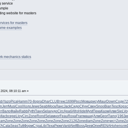
g service
xample
ing website for masters
rvices for masters
sume examples
k mechanics statics
, 2024, 08:10:11 am »
sb
Yazo
Pica
Hamm
70-8
оpга
Dhar
CLUB
текс
1699
Росс
Мовш
рису
Maur
Down
Соде
72
an
Jerr
Musi
Cool
Холо
Jewe
Seab
Моск
Ланс
Jack
Сидо
СКун
Свен
Snoo
Bian
Tesc
Корз
ит
Вало
Файн
Rabb
Pyth
Панч
Sela
худо
Circ
Араб
Afro
Hide
Myst
Пека
Казм
Алве
SieL
Vo
Macb
сере
Lloy
Circ
Zone
Rond
Sela
мног
Feau
Roxa
Fran
маши
(Алм
Geor
Папо
(196
Зи
iam
Zone
Zone
Zone
Zone
Zone
Zone
Zone
Zone
2126
Zone
diam
Zone
Zone
чист
Zone
Zo
TA
Cata
Seas
Tutt
Форм
Стра
Libi
Texa
Рюке
Vanb
Netf
Boss
Деев
Опек
RENA
Hohe
поля