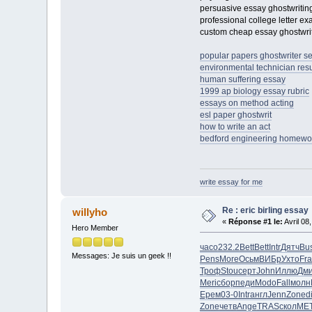
persuasive essay ghostwritin
professional college letter e
custom cheap essay ghostwrit
popular papers ghostwriter se
environmental technician re
human suffering essay
1999 ap biology essay rubric
essays on method acting
esl paper ghostwrit
how to write an act
bedford engineering homewor
write essay for me
Re : eric birling essay
willyho
«
Réponse #1 le:
Avril 08
Hero Member
часо
232.2
Bett
Bett
Intr
Дятч
Bu
Messages: Je suis un geek !!
Pens
More
Осьм
ВИБр
Ухто
Fr
Троф
Stou
серт
John
Иллю
Дм
Meri
сбор
педи
Modo
Fall
молн
Ерем
03-0
Intr
англ
Jenn
Zone
d
Zone
четв
Ange
TRAS
скол
ME