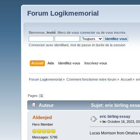
Forum Logikmemorial
Bienvenue,
Invité
. Merci de
vous connecter
ou de
vous inscrire
.
Connexion avec identifiant, mot de passe et durée de la session
Accueil
Aide
Identifiez-vous
Inscrivez-vous
Forum Logikmemorial
»
Comment fonctionne notre forum
»
Accueil
»
er
Pages: [
1
]
Auteur
Sujet: eric birling ess
eric birling essay
Aldenjed
«
le:
Octobre 16, 2023, 03
Hero Member
Lucas Morrison from Omaha wa
Messages: 5795