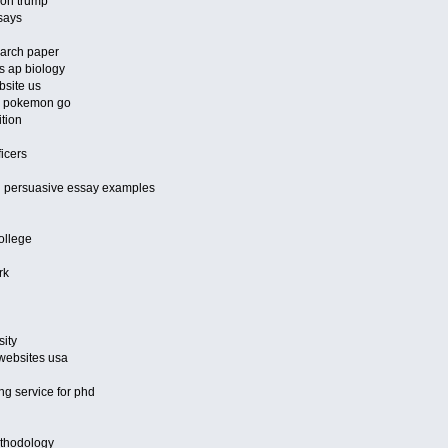
 on trump
says
earch paper
s ap biology
bsite us
on pokemon go
ition
ficers
 persuasive essay examples
college
rk
sity
 websites usa
ing service for phd
ethodology