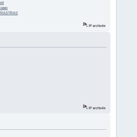
oli
само
TRAS
TRAS
IP archivée
IP archivée