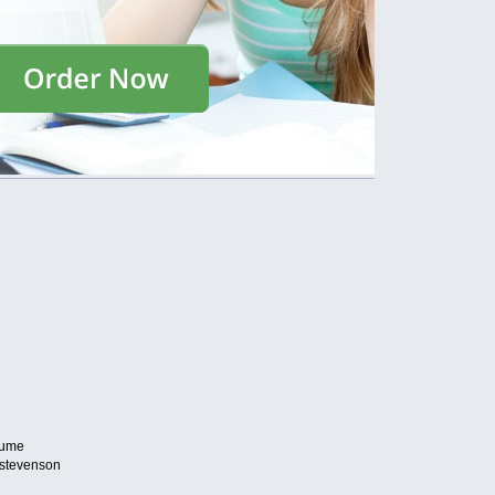
esume
s stevenson