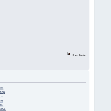
IP archivée
94
стер
gu
но
ne
DISC