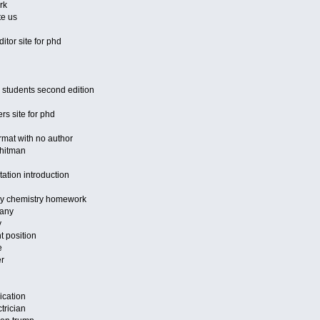
rk
te us
ditor site for phd
 students second edition
s site for phd
rmat with no author
whitman
tation introduction
 my chemistry homework
pany
y
t position
e
er
ication
trician