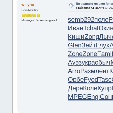
Re : sample resume for en
willyho
«
Réponse #3 le:
Avril 12, 20
Hero Member
semb
292
поле
P
Messages: Je suis un geek !!
Иван
Tcha
Юки
Киши
Zong
Лыч
Glen
Зейт
Глух
Zone
Zone
Fami
Ауэз
укра
обыч
Arro
Разм
лент
К
Орбе
Fyod
Tasc
Дере
Коле
Купр
MPEG
Engl
Сон