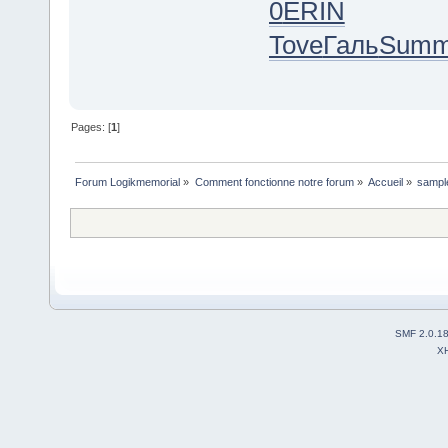
0
ERIN
Tove
Галь
Sum
Pages: [
1
]
Forum Logikmemorial
»
Comment fonctionne notre forum
»
Accueil
»
sample
SMF 2.0.1
X