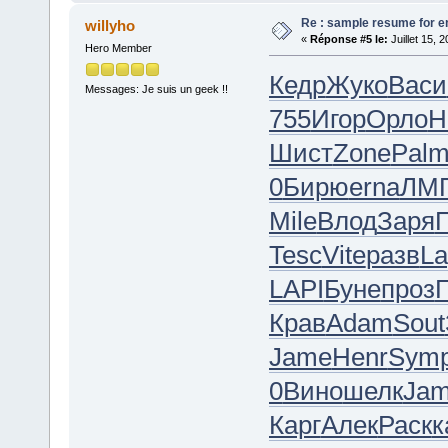
Re : sample resume for en
willyho
«
Réponse #5 le:
Juillet 15, 
Hero Member
Кедр
Жуко
Васи
Messages: Je suis un geek !!
755
Игор
Орло
H
Шист
Zone
Pal
0
Бирю
erna
ЛМ
Mile
Влод
Заря
Tesc
Vite
разв
La
LAPI
Буне
проз
Крав
Adam
Sout
Jame
Henr
Sym
0
Вино
шелк
Ja
Карг
Алек
Раск
к