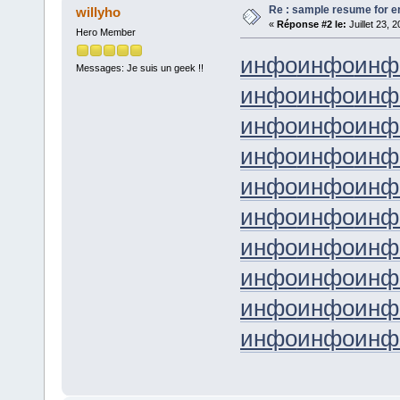
Re : sample resume for en
willyho
«
Réponse #2 le:
Juillet 23, 
Hero Member
инфо
инфо
инф
Messages: Je suis un geek !!
инфо
инфо
инф
инфо
инфо
инф
инфо
инфо
инф
инфо
инфо
инф
инфо
инфо
инф
инфо
инфо
инф
инфо
инфо
инф
инфо
инфо
инф
инфо
инфо
инф