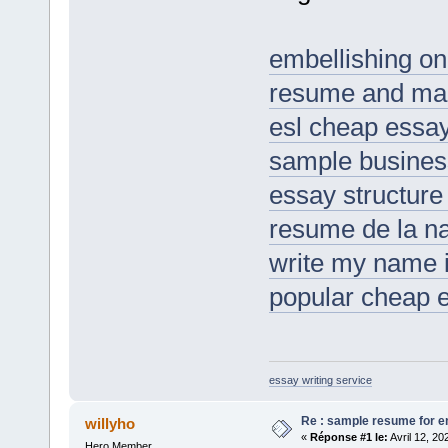
embellishing o
resume and mar
esl cheap essay
sample business
essay structure
resume de la na
write my name i
popular cheap e
essay writing service
Re : sample resume for en
willyho
«
Réponse #1 le:
Avril 12, 20
Hero Member