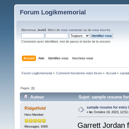
Forum Logikmemorial
Bienvenue,
Invité
. Merci de
vous connecter
ou de
vous inscrire
.
Connexion avec identifiant, mot de passe et durée de la session
Accueil
Aide
Identifiez-vous
Inscrivez-vous
Forum Logikmemorial
»
Comment fonctionne notre forum
»
Accueil
»
sample
Pages: [
1
]
Auteur
Sujet: sample resume for 
sample resume for entry 
RidgeHold
«
le:
Octobre 19, 2023, 12:51
Hero Member
Garrett Jordan 
Messages: 6365