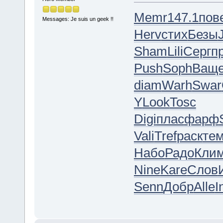
Memr
147.1
пов
Messages: Je suis un geek !!
Herv
стих
Безы
Sham
Lili
Серг
п
Push
Soph
Ващ
diam
Warh
Swar
Y
Look
Tosc
Digi
плас
фарф
Vali
Tref
раск
те
Набо
Радо
Кли
Nine
Kare
Слов
Senn
Добр
Alle
I