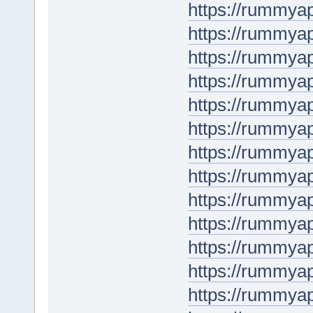
https://rummya
https://rummya
https://rummya
https://rummya
https://rummyap
https://rummya
https://rummya
https://rummya
https://rummyap
https://rummya
https://rummyap
https://rummya
https://rummyap