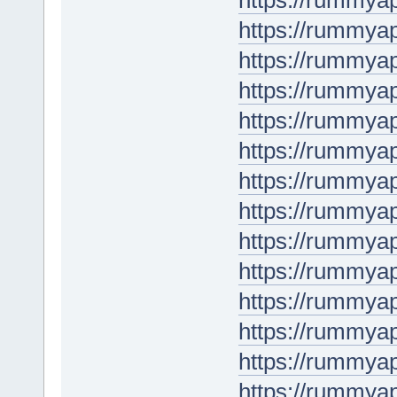
https://rummya
https://rummyap
https://rummya
https://rummya
https://rummyap
https://rummya
https://rummya
https://rummya
https://rummya
https://rummya
https://rummyap
https://rummyap
https://rummya