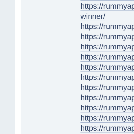
https://rummyap
winner/
https://rummyap
https://rummya
https://rummyap
https://rummya
https://rummyap
https://rummya
https://rummya
https://rummyap
https://rummyap
https://rummya
https://rummya