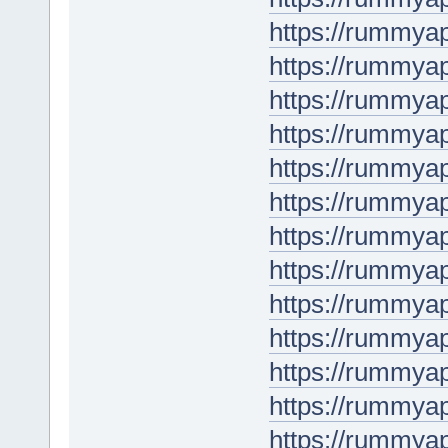
https://rummyapp
https://rummya
https://rummya
https://rummya
https://rummya
https://rummya
https://rummyap
https://rummya
https://rummyap
https://rummya
https://rummya
https://rummya
https://rummyap