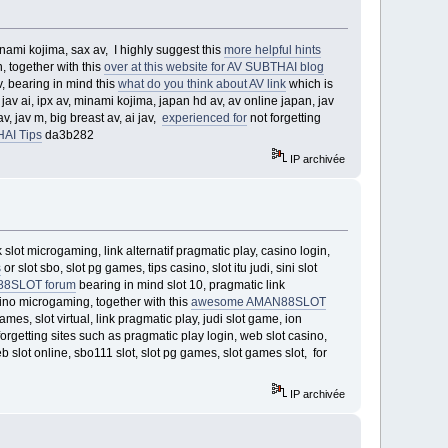
minami kojima, sax av, I highly suggest this
more helpful hints
n, together with this
over at this website for AV SUBTHAI blog
v, bearing in mind this
what do you think about AV link
which is
, jav ai, ipx av, minami kojima, japan hd av, av online japan, jav
v, jav m, big breast av, ai jav,
experienced for
not forgetting
AI Tips
da3b282
IP archivée
 slot microgaming, link alternatif pragmatic play, casino login,
s
or slot sbo, slot pg games, tips casino, slot itu judi, sini slot
88SLOT forum
bearing in mind slot 10, pragmatic link
 casino microgaming, together with this
awesome AMAN88SLOT
mes, slot virtual, link pragmatic play, judi slot game, ion
forgetting sites such as pragmatic play login, web slot casino,
b slot online, sbo111 slot, slot pg games, slot games slot, for
IP archivée