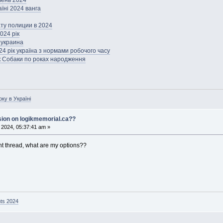
вень 2024
аїні 2024 ванга
ту полиции в 2024
2024 рік
 украина
4 рік україна з нормами робочого часу
ік Собаки по роках народження
ку в Україні
ssion on logikmemorial.ca??
, 2024, 05:37:41 am »
nt thread, what are my options??
.
ts 2024