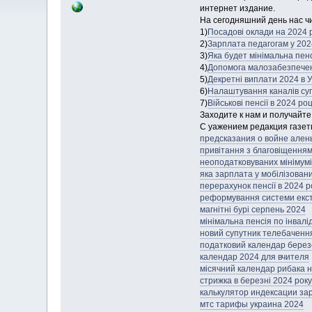
интернет издание.
На сегодняшний день нас ч
1)
Посадові оклади на 2024 рі
2)
Зарплата педагогам у 2024
3)
Яка будет мінімальна пенсі
4)
Допомога малозабезпечени
5)
Декретні виплати 2024 в У
6)
Налаштування каналів суп
7)
Військові пенсії в 2024 роц
Заходите к нам и получайт
С уажением редакция газет
предсказания о войне ален
привітання з благовіщенням
неоподатковуваних мінімумі
яка зарплата у мобілізован
перерахунок пенсії в 2024 
реформування системи екст
магнітні бурі серпень 2024
мінімальна пенсія по інвалі
новий супутник телебачення
податковий календар берез
календар 2024 для вчителя
місячний календар рибака на
стрижка в березні 2024 року
калькулятор индексации за
мтс тарифы украина 2024