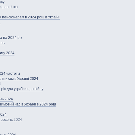
оку
ифна сітка
 пенсіонерам в 2024 році в Україні
к
а на 2024 рік
ень
тому 2024
024 частоти
тникам в Україні 2024
4
рік для україни про війну
нь 2024
имовий час в Україні в 2024 році
2024
ересень 2024