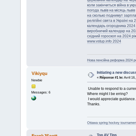
церковний календар на чер
коли закінчиться війна в укр
погода львів на місяць львів
на сколько поднимут зарпла
релігійні свята в Україні на 
календарь огородника 2024
виробничий календар на 202
східний гороскоп на 2024 р
www.vstup.info 2024
Нова пенсійна реформа 2024 ро
Initiating a new discu
Vikiyqu
«
Réponse #1 le:
Avril 16
Newbie
Unable to respond to a curre
Messages: 6
Where might I be erring?
I would appreciate guidance
Thanks.
Ottawa spring hockey tournamen
Top AV Tips
FrankJScott