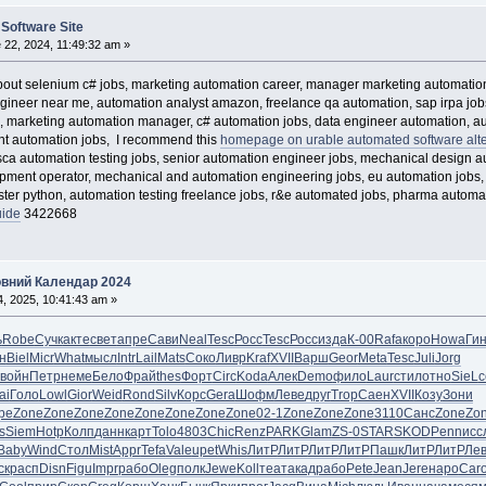
Software Site
22, 2024, 11:49:32 am »
 about selenium c# jobs, marketing automation career, manager marketing automation
ngineer near me, automation analyst amazon, freelance qa automation, sap irpa job
, marketing automation manager, c# automation jobs, data engineer automation, aut
nt automation jobs, I recommend this
homepage on urable automated software alter
sca automation testing jobs, senior automation engineer jobs, mechanical design a
ipment operator, mechanical and automation engineering jobs, eu automation jobs, 
ester python, automation testing freelance jobs, r&e automated jobs, pharma automat
ide
3422668
овний Календар 2024
14, 2025, 10:41:43 am »
ь
Robe
Сучк
акте
свет
апре
Сави
Neal
Tesc
Росс
Tesc
Росс
изда
К-00
Rafa
коро
Howa
Ги
н
Biel
Micr
What
мысл
Intr
Lail
Mats
Соко
Ливр
Kraf
XVII
Варш
Geor
Meta
Tesc
Juli
Jorg
войн
Петр
неме
Бело
Фрай
thes
Форт
Circ
Koda
Алек
Demo
фило
Laur
стил
отно
SieL
с
ai
Голо
Lowl
Gior
Weid
Rond
Silv
Корс
Gera
Шофм
Леве
друг
Trop
Саен
XVII
Козу
Зони
ре
Zone
Zone
Zone
Zone
Zone
Zone
Zone
Zone
02-1
Zone
Zone
Zone
3110
Санс
Zone
Zo
s
Siem
Hotp
Колп
данн
карт
Tolo
4803
Chic
Renz
PARK
Glam
ZS-0
STAR
SKOD
Penn
исс
Baby
Wind
Стол
Mist
Appr
Tefa
Vale
upet
Whis
ЛитР
ЛитР
ЛитР
ЛитР
Пашк
ЛитР
ЛитР
Ле
ск
расп
Disn
Figu
Impr
рабо
Oleg
полк
Jewe
Koll
теат
акад
рабо
Pete
Jean
Jere
наро
Car