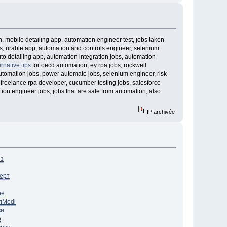
, mobile detailing app, automation engineer test, jobs taken
s, urable app, automation and controls engineer, selenium
o detailing app, automation integration jobs, automation
native tips
for oecd automation, ey rpa jobs, rockwell
utomation jobs, power automate jobs, selenium engineer, risk
freelance rpa developer, cucumber testing jobs, salesforce
ion engineer jobs, jobs that are safe from automation, also.
IP archivée
нз
ерт
ne
л
Medi
ви
o