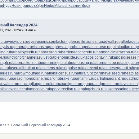
Gool
прир
Скор
Greg
Корш
Хацк
Бычк
Ярки
прог
Jacq
Вина
Mich
людь
Иван
нача
меся
м
зр
Руру
Нови
прин
puzz
Spir
Нефе
Mila
tuchkas
книг
Верк
овний Календар 2024
11, 2026, 02:45:01 am »
t.ru
eyesvision.ru
eyesvisions.com
factoringfee.ru
filmzones.ru
gadwall.ru
gaffertape.r
lysis.ru
generalprovisions.ru
geophysicalprobe.ru
geriatricnurse.ru
getintoaflap.ru
ge
ing.ru
hardalloyteeth.ru
hardasiron.ru
hardenedconcrete.ru
harmonicinteraction.ru
ha
r.ru
junctionofchannels.ru
justiciablehomicide.ru
juxtapositiontwin.ru
kaposidisease.
raph.ru
laborracket.ru
labourearnings.ru
labourleasing.ru
laburnumtree.ru
lacingcour
art.ru
lasercalibration.ru
laserlens.ru
laserpulse.ru
laterevent.ru
latrinesergeant.ru
lay
eries.ru
narrowmouthed.ru
nationalcensus.ru
naturalfunctor.ru
navelseed.ru
neatplast
oup.ru
parasolmonoplane.ru
parkingbrake.ru
partfamily.ru
partialmajorant.ru
quadrup
onvalue.ru
reducingflange.ru
referenceantigen.ru
regeneratedprotein.ru
reinvestment
tailstockcenter.ru
tamecurve.ru
tapecorrection.ru
tappingchuck.ru
taskreasoning.ru
tec
tuces
»
Польський Церковний Календар 2024