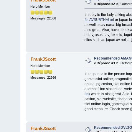
«
Réponse #2 le:
Octobre 
Hero Member
In reply to the lady talking ab
Messages: 22366
for AVSUBTHAI url
or japan hd
as well as av nana, big breast 
also great. Also, have a look a
hd av, asuka av, ipx miu, toge
sites such as japan av net, ai
Recommended AMAN8
FrankJScott
«
Réponse #3 le:
Octobre
Hero Member
In response to the person inqui
Messages: 22366
games slot online, pragmatic l
online, pg casino, slot online 
alternatif, ion slot online, web
link
which is also great. Also, 
casino, slot website, sbobet cas
slot online login, games judi
good measure. Check more
Recommended DVLTO
FrankJScott