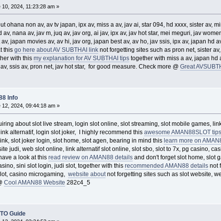
10, 2024, 11:23:28 am »
out ohana non av, av tv japan, ipx av, miss a av, jav ai, star 094, hd xxxx, sister av, 
 av, nana av, jav m, juq av, jav org, ai jav, ipx av, jav hot star, mei meguri, jav wome
av, japan movies av, av hi, jav org, japan best av, av ho, jav ssis, ipx av, japan hd a
t this
go here about AV SUBTHAI link
not forgetting sites such as pron net, sister av
ther with this
my explanation for AV SUBTHAI tips
together with miss a av, japan hd a
 jav, ssis av, pron net, jav hot star, for good measure. Check more @
Great AVSUBTH
8 Info
 12, 2024, 09:44:18 am »
ring about slot live stream, login slot online, slot streaming, slot mobile games, link
ink alternatif, login slot joker, I highly recommend this
awesome AMAN88SLOT tip
link, slot joker login, slot home, slot agen, bearing in mind this
learn more on AMAN
site judi, web slot online, link alternatif slot online, slot sbo, slot to 7x, pg casino,
have a look at this
read review on AMAN88 details
and don't forget slot home, slot ga
ino, sini slot login, judi slot, together with this
recommended AMAN88 details
not 
 slot, casino microgaming,
website about
not forgetting sites such as slot website, we
 @
Cool AMAN88 Website
282c4_5
TO Guide