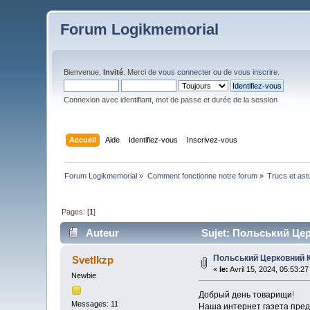
Forum Logikmemorial
Bienvenue,
Invité
. Merci de
vous connecter
ou de
vous inscrire
.
Connexion avec identifiant, mot de passe et durée de la session
Accueil
Aide
Identifiez-vous
Inscrivez-vous
Forum Logikmemorial
»
Comment fonctionne notre forum
»
Trucs et as
Pages: [
1
]
Auteur
Sujet: Польський Цер
Польський Церковний 
Svetlkzp
«
le:
Avril 15, 2024, 05:53:2
Newbie
Добрый день товарищи
!
Messages: 11
Наша интернет газета пред