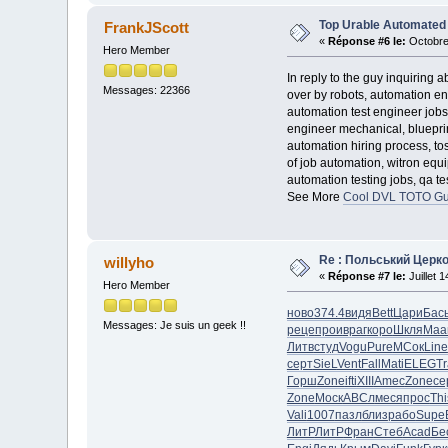
Top Urable Automated 
FrankJScott
«
Réponse #6 le:
Octobre 
Hero Member
In reply to the guy inquiring
Messages: 22366
over by robots, automation e
automation test engineer jobs
engineer mechanical, bluepri
automation hiring process, to
of job automation, witron equ
automation testing jobs, qa t
See More
Cool DVL TOTO Gu
Re : Польський Церк
willyho
«
Réponse #7 le:
Juillet 
Hero Member
ново
374.4
видя
Bett
Цари
Бас
Messages: Je suis un geek !!
реце
прои
враг
коро
Шкля
Маа
Литв
студ
Vogu
Pure
МСок
Line
серт
SieL
Vent
Fall
Mati
ELEG
Tr
Горш
Zone
ifti
XIII
Amec
Zone
се
Zone
Моск
АВСл
меся
прос
Thi
Vali
1007
пазл
близ
рабо
Supe
ЛитР
ЛитР
Фран
Стеб
Acad
Бе