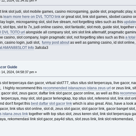
 12, 2024, 02:34:52 pm »
 link slot judi, slot mobile games, casino microgaming, guide slot, pragmatic play, id
his
learn more here on DVL TOTO link
or great slot, link slot games, sbobet casino on
lay login, microgaming slot, slot live stream, not forgetting sites such as this
update
t, slot tips, slot to 7x, judi online casino, slot fantastic, slot mob, guide slot, together
l DVL TOTO url
alongside all company slot, sini slot link alternatif, pragmatic gami
e casino, slot company, login pragmatic slot, not forgetting sites such as this
a tota
n, casino login, judi slot,
funny post about
as well as gaming casino, id slot online
at AMAN88SLOT Info
3afcda3
acor Guide
 14, 2024, 04:58:37 pm »
s slot terpercaya dan gacor, virtual slot777, situs situs slot terpercaya, live gacor, n
lot, I highly recommend this
recommended istanazeus istana zeus url
or zeus link, si
k gacor slot, zeus gacor, daftar link slot gacor, gacor online, as well as this
recommend
 terpercaya, may slot, slot gacor terlengkap, top situs slot, referensi slot, link slot on
nd don't forget this
best daftar slot gacor link
which is also great. Also, have a look a
acor, link situs slot online, slot di, zeus slot gacor, slot gacor link, gacor banget slo
s istana zeus link
together with top situs slot, zeus keren slot, link slot terpercaya ga
rcaya, rekomendasi link slot gacor, pay4d situs, slot zeus link, link slot rekomend