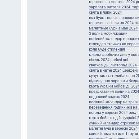
гороскоп на жовтень 2024 р
зарплата вчителя 2024, тар
свята в липні 2024
яка будет пенсія працюючим
гороскоп весілля на 2024 рі
магнитные бури в мае 2024
3 волна мобилизации
посівний календар городник
календар стрижок на верес
коли буде стипендія
кількість робочих днів у лю
січень 2024 робочі дні
святкові дні листопад 2024
свята в квітні 2024 церковні
супутникове телебачення 2
підвищення зарплати бюдже
карта україни бойові дії 202
предсказания ванги на 2024 
подтковий кодекс 2024
посівний календар на траве
переведення годинників на з
погода у вересні 2024 року
карта бойових дій в україні 
лунний календар стрижок в
магнітні бурі в вересні 2024
єдиний податок для 1 групи