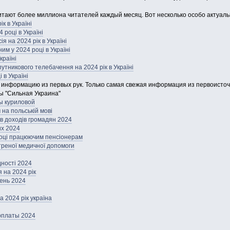
итают более миллиона читателей каждый месяц. Вот несколько особо актуаль
к в Україні
 році в Україні
я на 2024 рік в Україні
м у 2024 році в Україні
країні
утникового телебачення на 2024 рік в Україні
і в Україні
е информацию из первых рук. Только самая свежая информация из первоисточ
ы "Сильная Украина"
ы куриловой
 на польській мові
в доходів громадян 2024
их 2024
році працюючим пенсіонерам
реної медичної допомоги
дності 2024
 на 2024 рік
ень 2024
 2024 рік україна
рплаты 2024