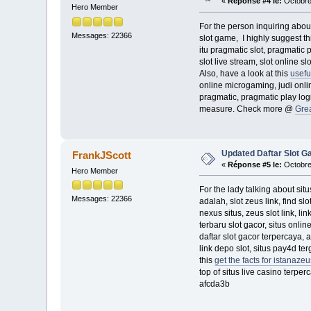
«
Réponse #4 le:
Octobre
Hero Member
For the person inquiring about
Messages: 22366
slot game, I highly suggest t
itu pragmatic slot, pragmatic p
slot live stream, slot online slo
Also, have a look at this
usefu
online microgaming, judi onlin
pragmatic, pragmatic play logi
measure. Check more @
Gre
Updated Daftar Slot G
FrankJScott
«
Réponse #5 le:
Octobre
Hero Member
For the lady talking about situ
Messages: 22366
adalah, slot zeus link, find s
nexus situs, zeus slot link, lin
terbaru slot gacor, situs online
daftar slot gacor terpercaya, a
link depo slot, situs pay4d terg
this
get the facts for istanazeu
top of situs live casino terpe
afcda3b