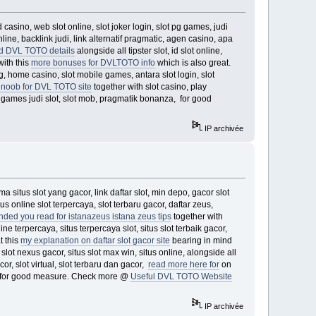
 casino, web slot online, slot joker login, slot pg games, judi
line, backlink judi, link alternatif pragmatic, agen casino, apa
d DVL TOTO details
alongside all tipster slot, id slot online,
 with this
more bonuses for DVLTOTO info
which is also great.
ng, home casino, slot mobile games, antara slot login, slot
l noob for DVL TOTO site
together with slot casino, play
, games judi slot, slot mob, pragmatik bonanza, for good
IP archivée
ama situs slot yang gacor, link daftar slot, min depo, gacor slot
tus online slot terpercaya, slot terbaru gacor, daftar zeus,
ed you read for istanazeus istana zeus tips
together with
line terpercaya, situs terpercaya slot, situs slot terbaik gacor,
t this
my explanation on daftar slot gacor site
bearing in mind
t, slot nexus gacor, situs slot max win, situs online, alongside all
cor, slot virtual, slot terbaru dan gacor,
read more here for
on
asi, for good measure. Check more @
Useful DVL TOTO Website
IP archivée