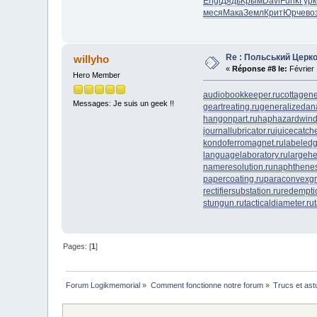
Engi
Дядь
Крым
Davi
Funk
Гурк
меся
Мака
Земл
Крит
Юрче
во
Re : Польський Церк
willyho
«
Réponse #8 le:
Février 
Hero Member
audiobookkeeper.ru
cottagene
Messages: Je suis un geek !!
geartreating.ru
generalizedana
hangonpart.ru
haphazardwind
journallubricator.ru
juicecatche
kondoferromagnet.ru
labeledg
languagelaboratory.ru
largehe
nameresolution.ru
naphthenes
papercoating.ru
paraconvexgr
rectifiersubstation.ru
redempti
stungun.ru
tacticaldiameter.ru
Pages: [
1
]
Forum Logikmemorial
»
Comment fonctionne notre forum
»
Trucs et as