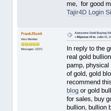
me, for good 
Tajir4D Login Si
Awesome Gold Buying Si
FrankJScott
«
Réponse #3 le:
Juillet 02, 
Hero Member
In reply to the 
Messages: 22371
real gold bullio
pamp, physical 
of gold, gold bl
recommend thi
blog
or gold bul
for sales, buy g
bullion, bullion