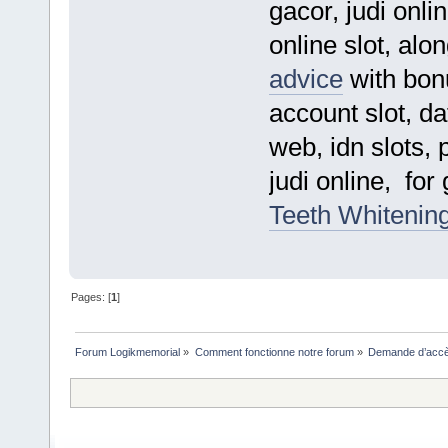
gacor, judi onlin
online slot, alon
advice
with bonu
account slot, da
web, idn slots, 
judi online, f
Teeth Whitening
Pages: [
1
]
Forum Logikmemorial
»
Comment fonctionne notre forum
»
Demande d’accès