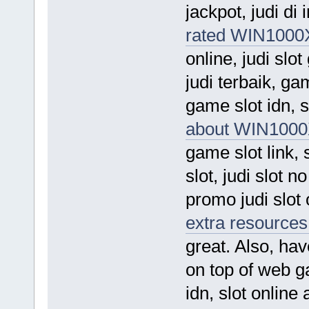
jackpot, judi d
rated WIN1000X
online, judi slot
judi terbaik, ga
game slot idn, s
about WIN1000
game slot link, 
slot, judi slot n
promo judi slot o
extra resource
great. Also, hav
on top of web ga
idn, slot online 