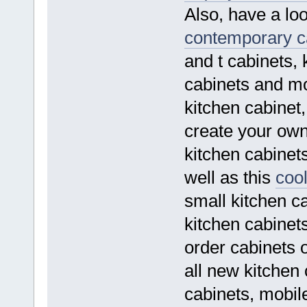
Also, have a loo
contemporary ca
and t cabinets,
cabinets and mo
kitchen cabinet
create your own
kitchen cabinet
well as this
cool
small kitchen ca
kitchen cabinet
order cabinets 
all new kitchen 
cabinets, mobil