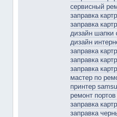
сервисный рем
заправка карт
заправка карт
дизайн шапки 
дизайн интерн
заправка карт
заправка картр
заправка карт
мастер по рем
принтер samsu
ремонт портов
заправка карт
заправка черн