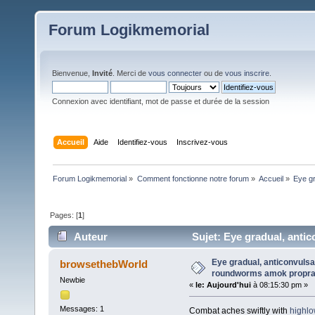
Forum Logikmemorial
Bienvenue,
Invité
. Merci de
vous connecter
ou de
vous inscrire
.
Connexion avec identifiant, mot de passe et durée de la session
Accueil
Aide
Identifiez-vous
Inscrivez-vous
Forum Logikmemorial
»
Comment fonctionne notre forum
»
Accueil
»
Eye gr
Pages: [
1
]
Auteur
Sujet: Eye gradual, anti
(Lu 4 fois)
Eye gradual, anticonvulsa
browsethebWorld
roundworms amok propran
Newbie
«
le:
Aujourd'hui
à 08:15:30 pm »
Messages: 1
Combat aches swiftly with
highl