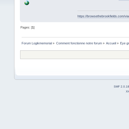
https://browsethebrookfields.com/viag
Pages: [
1
]
Forum Logikmemorial
»
Comment fonctionne notre forum
»
Accueil
»
Eye gr
SMF 2.0.1
X