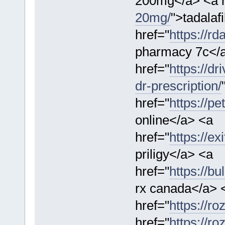
200mg</a> <a h
20mg/
">tadalaf
href="
https://rd
pharmacy 7c</
href="
https://dr
dr-prescription/
href="
https://pe
online</a> <a
href="
https://ex
priligy</a> <a
href="
https://b
rx canada</a> 
href="
https://ro
href="
https://ro