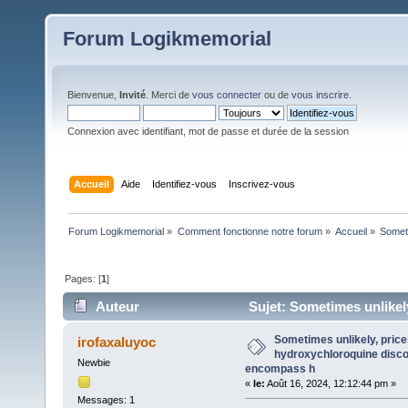
Forum Logikmemorial
Bienvenue,
Invité
. Merci de
vous connecter
ou de
vous inscrire
.
Connexion avec identifiant, mot de passe et durée de la session
Accueil
Aide
Identifiez-vous
Inscrivez-vous
Forum Logikmemorial
»
Comment fonctionne notre forum
»
Accueil
»
Someti
Pages: [
1
]
Auteur
Sujet: Sometimes unlikel
h (Lu 448 fois)
Sometimes unlikely, price
irofaxaluyoc
hydroxychloroquine disco
Newbie
encompass h
«
le:
Août 16, 2024, 12:12:44 pm »
Messages: 1