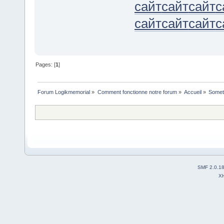
сайт
сайт
сайт
с
сайт
сайт
сайт
с
Pages: [
1
]
Forum Logikmemorial
»
Comment fonctionne notre forum
»
Accueil
»
Someti
SMF 2.0.1
X