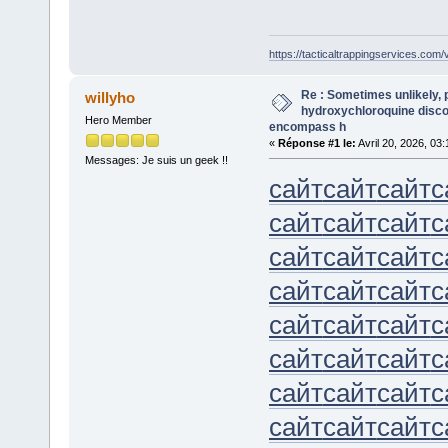
https://tacticaltrappingservices.com/v
Re : Sometimes unlikely, p
willyho
hydroxychloroquine disco
Hero Member
encompass h
«
Réponse #1 le:
Avril 20, 2026, 03
Messages: Je suis un geek !!
сайт
сайт
сайт
с
сайт
сайт
сайт
с
сайт
сайт
сайт
с
сайт
сайт
сайт
с
сайт
сайт
сайт
с
сайт
сайт
сайт
с
сайт
сайт
сайт
с
сайт
сайт
сайт
с