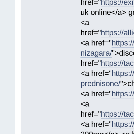
href="
https://ex
uk online</a> g
<a
href="
https://a
<a href="
https:
nizagara/
">disc
href="
https://ta
<a href="
https:/
prednisone/
">ch
<a href="
https:/
<a
href="
https://t
<a href="
https: