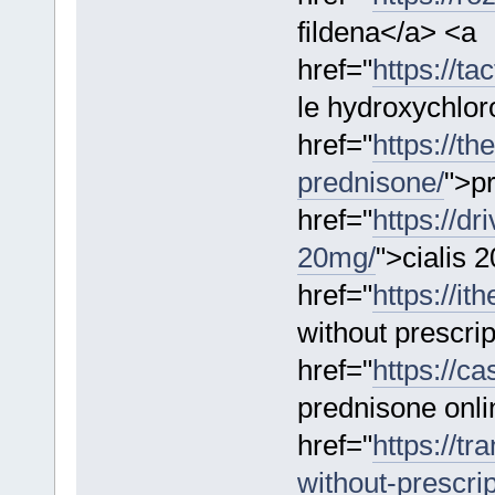
fildena</a> <a
href="
https://ta
le hydroxychlo
href="
https://th
prednisone/
">p
href="
https://dr
20mg/
">cialis 
href="
https://i
without prescri
href="
https://c
prednisone onl
href="
https://t
without-prescrip