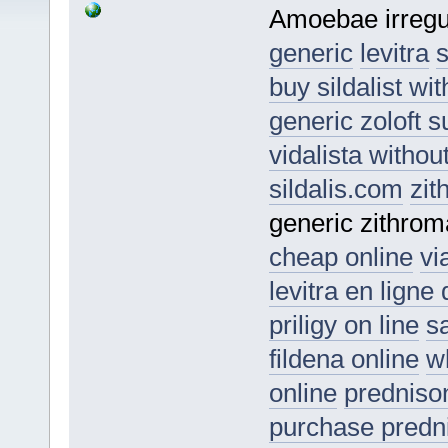
Amoebae irregu
generic
levitra
s
buy sildalist wi
generic zoloft s
vidalista withou
sildalis.com
zit
generic zithro
cheap online
vi
levitra en ligne
priligy on line
s
fildena online
w
online
predniso
purchase predn