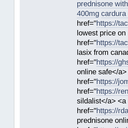
prednisone with
400mg
cardura 
href="
https://ta
lowest price on 
href="
https://ta
lasix from can
href="
https://gh
online safe</a>
href="
https://j
href="
https://re
sildalist</a> <a
href="
https://r
prednisone onl