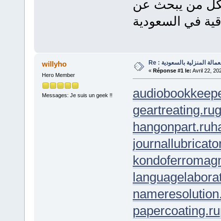
 لكل من يبحث عن
Re : لة المنزلية بالسعودية
willyho
«
Réponse #1 le:
Avril 22, 20
Hero Member
audiobookkeepe
Messages: Je suis un geek !!
geartreating.ru
g
hangonpart.ru
h
journallubricato
kondoferromagn
languagelaborat
nameresolution
papercoating.ru