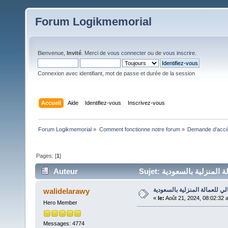
Forum Logikmemorial
Bienvenue,
Invité
. Merci de
vous connecter
ou de
vous inscrire
.
Connexion avec identifiant, mot de passe et durée de la session
Accueil
Aide
Identifiez-vous
Inscrivez-vous
Forum Logikmemorial
»
Comment fonctionne notre forum
»
Demande d’accès
Pages: [
1
]
Auteur
لي للعمالة المنزلية بالسعودية
walidelarawy
«
le:
Août 21, 2024, 08:02:32 
Hero Member
Messages: 4774