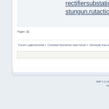
rectifiersubstati
stungun.ru
tacti
Pages: [
1
]
Forum Logikmemorial
»
Comment fonctionne notre forum
»
Demande d’accès
SMF 2.0.1
X