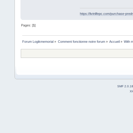
https://livinlifepc.com/purchase-pred
Pages: [
1
]
Forum Logikmemorial
»
Comment fonctionne notre forum
»
Accueil
»
With m
SMF 2.0.1
X