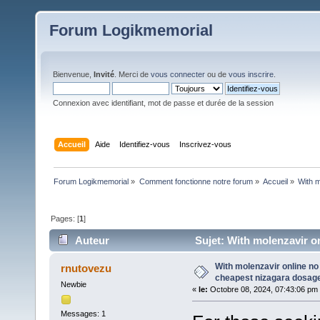
Forum Logikmemorial
Bienvenue,
Invité
. Merci de
vous connecter
ou de
vous inscrire
.
Connexion avec identifiant, mot de passe et durée de la session
Accueil
Aide
Identifiez-vous
Inscrivez-vous
Forum Logikmemorial
»
Comment fonctionne notre forum
»
Accueil
»
With m
Pages: [
1
]
Auteur
Sujet: With molenzavir on
(Lu 120 fois)
With molenzavir online no 
rnutovezu
cheapest nizagara dosage
Newbie
«
le:
Octobre 08, 2024, 07:43:06 pm
Messages: 1