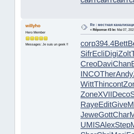
Re : местная канализац
willyho
«
Réponse #3 le:
Mai 07, 202
Hero Member
corp
394.4
Bett
B
Messages: Je suis un geek !!
Sifr
Ecli
Digi
Zolt
Creo
Davi
Chan
INCO
Ther
Andy
Witt
Thin
cont
Zo
Zone
XVII
Deco
Raye
Edit
Give
M
Jewe
Gott
Char
M
UMIS
Alex
Step