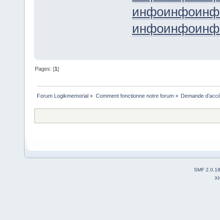
инфо
инфо
инф
инфо
инфо
инф
Pages: [
1
]
Forum Logikmemorial
»
Comment fonctionne notre forum
»
Demande d’accès
SMF 2.0.1
X