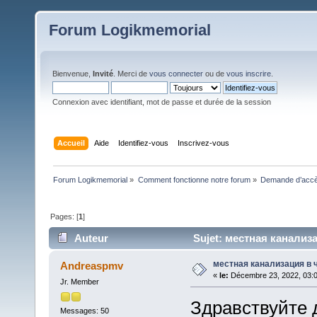
Forum Logikmemorial
Bienvenue,
Invité
. Merci de
vous connecter
ou de
vous inscrire
.
Connexion avec identifiant, mot de passe et durée de la session
Accueil
Aide
Identifiez-vous
Inscrivez-vous
Forum Logikmemorial
»
Comment fonctionne notre forum
»
Demande d’accès
Pages: [
1
]
Auteur
Sujet: местная канализа
местная канализация в 
Andreaspmv
«
le:
Décembre 23, 2022, 03:0
Jr. Member
Здравствуйте 
Messages: 50