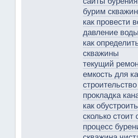
сайты бурения
бурим скважин
как провести 
давление воды
как определит
скважины
текущий ремон
емкость для к
строительство
прокладка кан
как обустроит
сколько стоит
процесс бурен
скважина чист