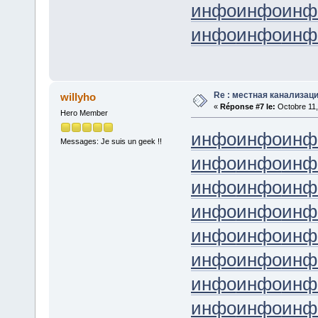
инфо
инфо
инф
инфо
инфо
инф
Re : местная канализац
willyho
«
Réponse #7 le:
Octobre 11,
Hero Member
инфо
инфо
инф
Messages: Je suis un geek !!
инфо
инфо
инф
инфо
инфо
инф
инфо
инфо
инф
инфо
инфо
инф
инфо
инфо
инф
инфо
инфо
инф
инфо
инфо
инф