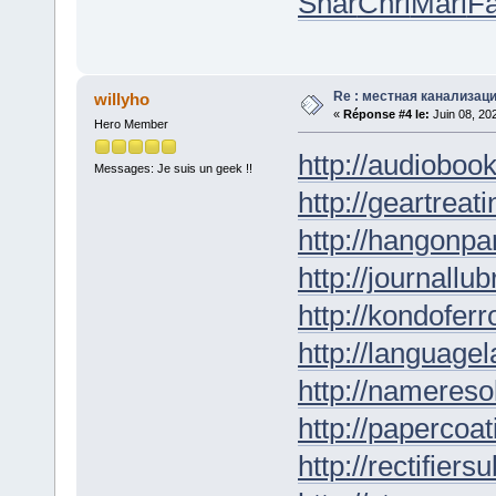
Shar
Chri
Mari
Fa
Re : местная канализац
willyho
«
Réponse #4 le:
Juin 08, 20
Hero Member
http://audioboo
Messages: Je suis un geek !!
http://geartreati
http://hangonpar
http://journallub
http://kondofer
http://languagel
http://nameresol
http://papercoat
http://rectifiers