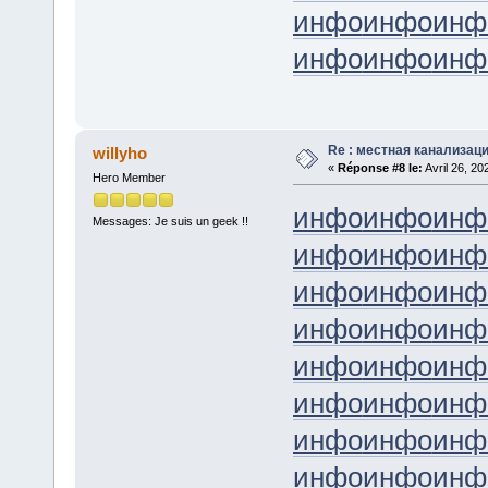
инфо
инфо
инф
инфо
инфо
инф
Re : местная канализац
willyho
«
Réponse #8 le:
Avril 26, 20
Hero Member
инфо
инфо
инф
Messages: Je suis un geek !!
инфо
инфо
инф
инфо
инфо
инф
инфо
инфо
инф
инфо
инфо
инф
инфо
инфо
инф
инфо
инфо
инф
инфо
инфо
инф