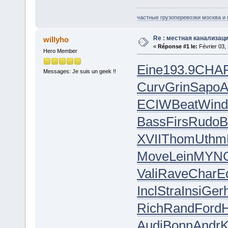
частные грузоперевозки москва и
Re : местная канализац
willyho
«
Réponse #1 le:
Février 03,
Hero Member
Eine
193.9
CHA
Messages: Je suis un geek !!
Curv
Grin
Sapo
A
ECIW
Beat
Wind
Bass
Firs
Rudo
B
XVII
Thom
Uthm
Move
Lein
MYN
Vali
Rave
Char
Ed
Incl
Stra
Insi
Ger
Rich
Rand
Ford
Audi
Bonn
Andr
K