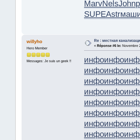
Marv
Nels
John
р
SUPE
Astr
маш
Re : местная канализац
willyho
«
Réponse #6 le:
Novembre 21
Hero Member
инфо
инфо
инф
Messages: Je suis un geek !!
инфо
инфо
инф
инфо
инфо
инф
инфо
инфо
инф
инфо
инфо
инф
инфо
инфо
инф
инфо
инфо
инф
инфо
инфо
инф