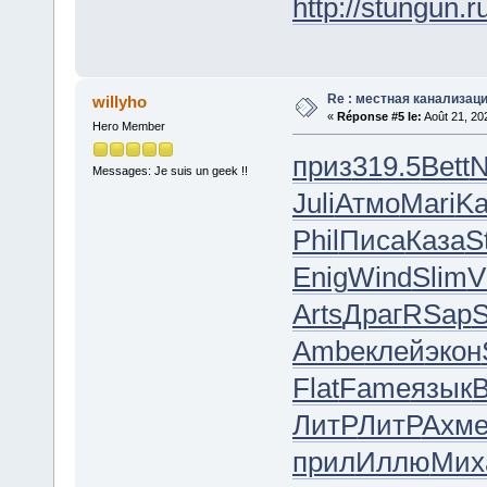
http://stungun.r
Re : местная канализац
willyho
«
Réponse #5 le:
Août 21, 20
Hero Member
приз
319.5
Bett
N
Messages: Je suis un geek !!
Juli
Атмо
Mari
Ka
Phil
Писа
Каза
S
Enig
Wind
Slim
V
Arts
Драг
RSap
S
Ambe
клей
экон
Flat
Fame
язык
ЛитР
ЛитР
Ахм
прил
Иллю
Мих