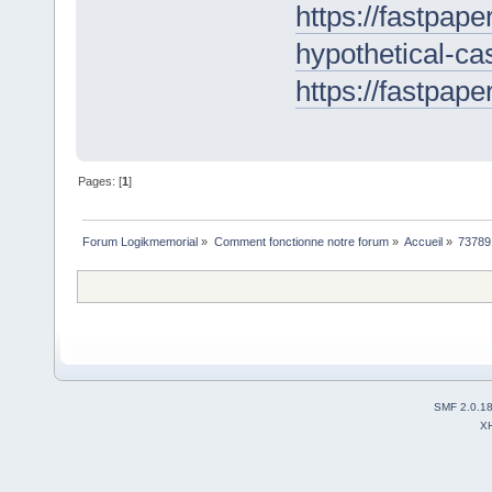
https://fastpap
hypothetical-ca
https://fastpap
Pages: [
1
]
Forum Logikmemorial
»
Comment fonctionne notre forum
»
Accueil
»
73789
SMF 2.0.1
X