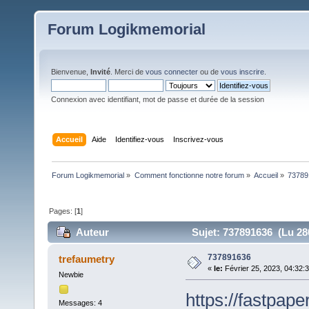
Forum Logikmemorial
Bienvenue,
Invité
. Merci de
vous connecter
ou de
vous inscrire
.
Connexion avec identifiant, mot de passe et durée de la session
Accueil
Aide
Identifiez-vous
Inscrivez-vous
Forum Logikmemorial
»
Comment fonctionne notre forum
»
Accueil
»
73789
Pages: [
1
]
Auteur
Sujet: 737891636 (Lu 280
737891636
trefaumetry
«
le:
Février 25, 2023, 04:32:
Newbie
https://fastpap
Messages: 4