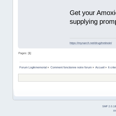
Get your Amoxic
supplying prompt
https://mynarch.net/drug/tretinoin/
Pages: [
1
]
Forum Logikmemorial
»
Comment fonctionne notre forum
»
Accueil
»
It crit
SMF 2.0.1
X