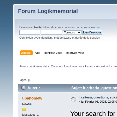
Forum Logikmemorial
Bienvenue,
Invité
. Merci de
vous connecter
ou de
vous inscrire
.
Connexion avec identifiant, mot de passe et durée de la session
Accueil
Aide
Identifiez-vous
Inscrivez-vous
Forum Logikmemorial
»
Comment fonctionne notre forum
»
Accueil
»
It crit
Pages: [
1
]
Auteur
Sujet: It criteria, questio
It criteria, questions, suic
upanomew
«
le:
Février 08, 2025, 02:08:
Newbie
Your search for
Messages: 1