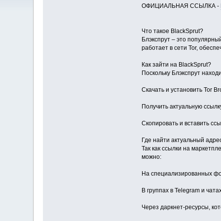
ОФИЦИАЛЬНАЯ ССЫЛКА -
Что такое BlackSprut?
Блэкспрут – это популярны
работает в сети Tor, обес
Как зайти на BlackSprut?
Поскольку Блэкспрут находи
Скачать и установить Tor B
Получить актуальную ссылку 
Скопировать и вставить ссыл
Где найти актуальный адрес
Так как ссылки на маркетп
можно:
На специализированных фор
В группах в Telegram и чата
Через даркнет-ресурсы, ко