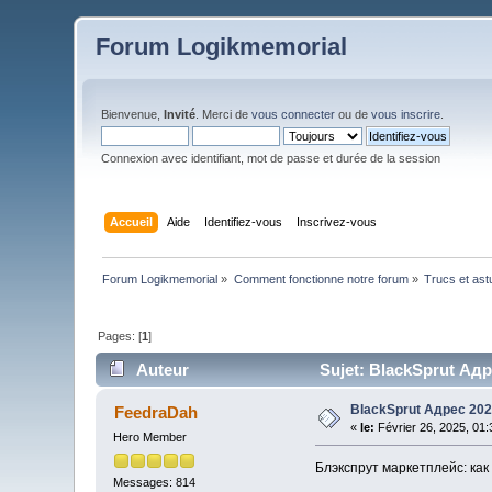
Forum Logikmemorial
Bienvenue,
Invité
. Merci de
vous connecter
ou de
vous inscrire
.
Connexion avec identifiant, mot de passe et durée de la session
Accueil
Aide
Identifiez-vous
Inscrivez-vous
Forum Logikmemorial
»
Comment fonctionne notre forum
»
Trucs et as
Pages: [
1
]
Auteur
Sujet: BlackSprut Адре
BlackSprut Адрес 20
FeedraDah
«
le:
Février 26, 2025, 01
Hero Member
Блэкспрут маркетплейс: как 
Messages: 814