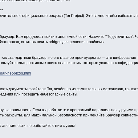
 Вот несколько шагов для работы с ним:
**
ючительно с официального ресурса (Tor Project). Это важно, чтобы избежать 
браузер. Вам предложат войти к анонимной сети. Нажмите "Подключиться". Ч
блокирован, стоит включить bridges для решения проблемы.
 как стандартный браузер, но его главное преимущество — это шифрование 
ользуйте альтернативные поисковые системы, которые уважают конфиденциа
-darknet-obzor.html
жать документы с сайтов в Tor, особенно из сомнительных источников, так как
ведения или посещать небезопасные сайты.
тную анонимность. Если вы работаете с программой параллельно с другими п
ть раскрыты. Для максимальной безопасности применяйте браузер совместно
ир анонимности, но работайте с ним с умом!