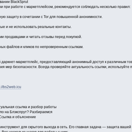
вании BlackSprut
и при работе с маркетплейсом, рекомендуется соблюдать несколько правил:
ую защиту в сочетании с Tor для повышенной анонимности.
ые и не использовать реальные контакты.
ми продавцами и читать отзывы перед покупкой.
тных файлов и кликов по непроверенным ссылкам.
й даркнет-маркетплейс, предоставляющий анонимный доступ к различным това
ия мер безопасности. Всегда проверяйте актуальность ссылки, используйте 
s://bs2web.icu
ктуальная ссылка и разбор работы
ало на Блэкспрут? Разбираемся
 Ссылка и объяснение
инструмент для скрытого выхода в сеть. Его главная задача — защита вашей 