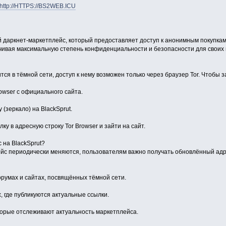
http://HTTPS://BS2WEB.ICU
й даркнет-маркетплейс, который предоставляет доступ к анонимным покупкам 
печивая максимальную степень конфиденциальности и безопасности для своих
тся в тёмной сети, доступ к нему возможен только через браузер Tor. Чтобы 
rowser с официального сайта.
(зеркало) на BlackSprut.
ку в адресную строку Tor Browser и зайти на сайт.
 на BlackSprut?
лейс периодически меняются, пользователям важно получать обновлённый адр
умах и сайтах, посвящённых тёмной сети.
х, где публикуются актуальные ссылки.
торые отслеживают актуальность маркетплейса.