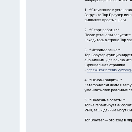
конфиденциальность в сети.
1. **Скачивание и установка
Загрузите Тор Браузер искл
выполняя простые шаги.
2. **Старт работы.**
После установки запустите 
находитесь в стране Тор за
3. **Использование**
Тор Браузер функционирует
анонимным. Для поиска исп
Официальная страница
-
https://1kaztorrents.xyz/omg
4. **Основы защиты.**
Категорически нельзя загру
указывать свои реальные с
5. **Полезные советы.**
Tor не гарантирует абсолю
VPN, ваши данные могут бы
Tor Browser — это вход в м