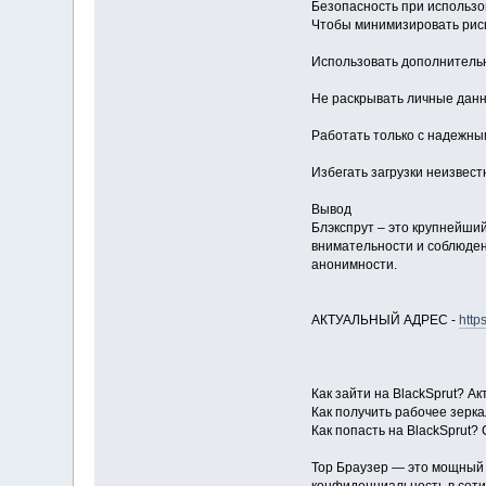
Безопасность при использо
Чтобы минимизировать риск
Использовать дополнительн
Не раскрывать личные данн
Работать только с надежны
Избегать загрузки неизвес
Вывод
Блэкспрут – это крупнейши
внимательности и соблюден
анонимности.
АКТУАЛЬНЫЙ АДРЕС -
http
Как зайти на BlackSprut? А
Как получить рабочее зерк
Как попасть на BlackSprut?
Тор Браузер — это мощный 