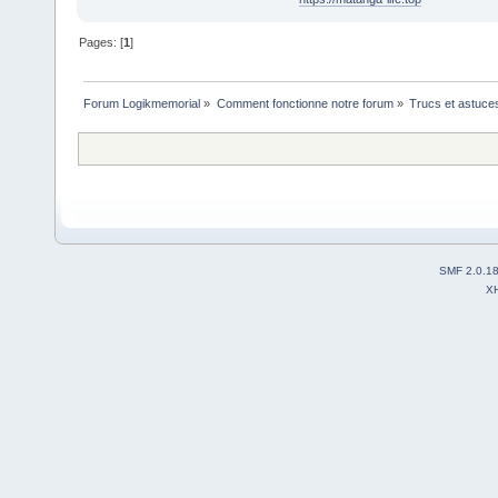
Pages: [
1
]
Forum Logikmemorial
»
Comment fonctionne notre forum
»
Trucs et astuce
SMF 2.0.1
X