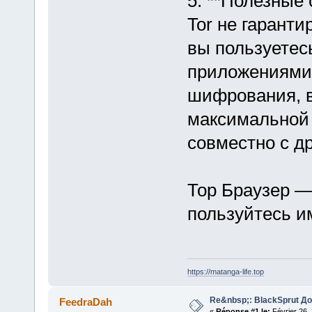
5. **Полезные 
Tor не гарант
вы пользуетес
приложениями 
шифрования, в
максимальной 
совместно с д
Тор Браузер —
пользуйтесь и
https://matanga-life.top
Re&nbsp;: BlackSprut Д
FeedraDah
«
Réponse #1 le:
Février 26,