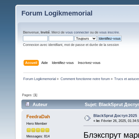
Forum Logikmemorial
Bienvenue,
Invité
. Merci de
vous connecter
ou de
vous inscrire
.
Connexion avec identifiant, mot de passe et durée de la session
Accueil
Aide
Identifiez-vous
Inscrivez-vous
Forum Logikmemorial
»
Comment fonctionne notre forum
»
Trucs et astuce
Pages: [
1
]
Auteur
Sujet: BlackSprut Доступ
BlackSprut Доступ 2025
FeedraDah
«
le:
Février 26, 2025, 01:34:
Hero Member
Блэкспрут марк
Messages: 814