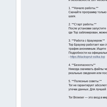
и безопасность. Вот нескол
1. **Начало работы.**
Скачайте программу только 
шаги.
2. **Старт работы.**
После установки запустите 
где Тор заблокирован, можн
3. **Работа с браузером.**
Тор Браузер работает как 
трафик анонимным. Ищите 
Подробности на официальн
-
https://blacksprut-ssilka.top
4. **Безопасность**
Никогда скачивать файлы че
реальные сведения или по
5. **Полезные советы.**
Tor не гарантирует абсолю
утечки данных. Для лучшей
Tor Browser — это вход в м