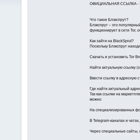
ОФИЦИАЛЬНАЯ ССЫЛКА -
Что такое Блэкспрут?
Блэкспрут – это популярны
функционирует в сети Tor,
Как зайти на BlackSprut?
Поскольку Блэкспрут находи
Скачать и установить Tor B
Найти актуальную ссылку (з
Ввести ссылку в адресную ст
Где найти актуальный адрес
Так как ссылки на маркетп
можно:
На специализированных фор
В Telegram-каналах и чатах
Через специальные сайты, 