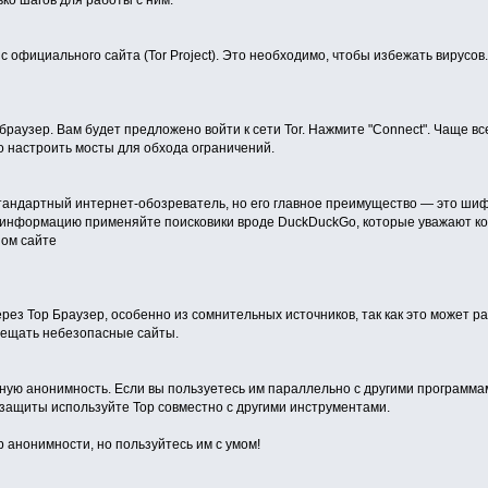
ько шагов для работы с ним:
с официального сайта (Tor Project). Это необходимо, чтобы избежать вирусо
браузер. Вам будет предложено войти к сети Tor. Нажмите "Connect". Чаще вс
о настроить мосты для обхода ограничений.
стандартный интернет-обозреватель, но его главное преимущество — это шиф
информацию применяйте поисковики вроде DuckDuckGo, которые уважают кон
ом сайте
рез Тор Браузер, особенно из сомнительных источников, так как это может ра
сещать небезопасные сайты.
тную анонимность. Если вы пользуетесь им параллельно с другими программ
 защиты используйте Тор совместно с другими инструментами.
ир анонимности, но пользуйтесь им с умом!