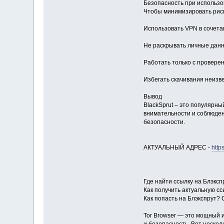
Безопасность при использо
Чтобы минимизировать риск
Использовать VPN в сочета
Не раскрывать личные данн
Работать только с провере
Избегать скачивания неизв
Вывод
BlackSprut – это популярн
внимательности и соблюден
безопасности.
АКТУАЛЬНЫЙ АДРЕС -
http
Где найти ссылку на Блэксп
Как получить актуальную с
Как попасть на Блэкспрут? 
Tor Browser — это мощный 