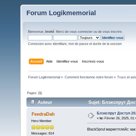
Forum Logikmemorial
Bienvenue,
Invité
. Merci de
vous connecter
ou de
vous inscrire
.
Connexion avec identifiant, mot de passe et durée de la session
Accueil
Aide
Identifiez-vous
Inscrivez-vous
Forum Logikmemorial
»
Comment fonctionne notre forum
»
Trucs et as
Pages: [
1
]
Auteur
Sujet: Блэкспрут Дост
Блэкспрут Доступ 20
FeedraDah
«
le:
Février 26, 2025, 01
Hero Member
BlackSprut маркетплейс: как
Messages: 814