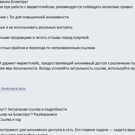
вании Блэкспрут
и при работе с маркетплейсом, рекомендуется соблюдать несколько правил:
нии с Tor для повышенной анонимности.
ые и не использовать реальные контакты.
нными продавцами и читать отзывы перед покупкой.
естных файлов и перехода по непроверенным ссылкам.
ый даркнет-маркетплейс, предоставляющий анонимный доступ к различным тов
ия мер безопасности. Всегда уточняйте актуальность ссылки, используйте п
s://netcheck.tech
рут? Актуальная ссылка и подробности
сылку на Блэкспрут? Разбираемся
Ссылка и гид
инструмент для анонимного доступа в сеть. Его главная задача — защита ва