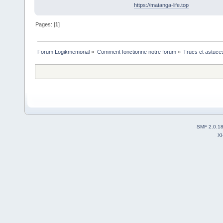
https://matanga-life.top
Pages: [
1
]
Forum Logikmemorial
»
Comment fonctionne notre forum
»
Trucs et astuce
SMF 2.0.1
X