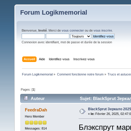
Forum Logikmemorial
Bienvenue,
Invité
. Merci de
vous connecter
ou de
vous inscrire
.
Connexion avec identifiant, mot de passe et durée de la session
Accueil
Aide
Identifiez-vous
Inscrivez-vous
Forum Logikmemorial
»
Comment fonctionne notre forum
»
Trucs et astuce
Pages: [
1
]
Auteur
Sujet: BlackSprut Зеркал
BlackSprut Зеркало 202
FeedraDah
«
le:
Février 26, 2025, 02:47:
Hero Member
Блэкспрут марк
Messages: 814