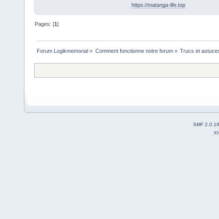
https://matanga-life.top
Pages: [
1
]
Forum Logikmemorial
»
Comment fonctionne notre forum
»
Trucs et astuce
SMF 2.0.1
X