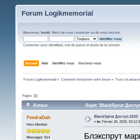
Forum Logikmemorial
Bienvenue,
Invité
. Merci de
vous connecter
ou de
vous inscrire
.
Connexion avec identifiant, mot de passe et durée de la session
Accueil
Aide
Identifiez-vous
Inscrivez-vous
Forum Logikmemorial
»
Comment fonctionne notre forum
»
Trucs et astuce
Pages: [
1
]
Auteur
Sujet: BlackSprut Доступ
BlackSprut Доступ 2025
FeedraDah
«
le:
Février 26, 2025, 03:12:
Hero Member
Блэкспрут марк
Messages: 814