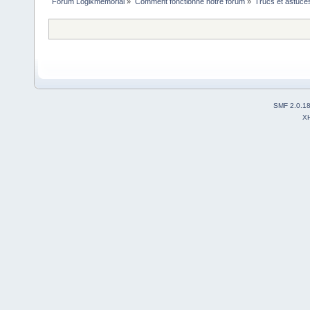
Forum Logikmemorial
»
Comment fonctionne notre forum
»
Trucs et astuce
SMF 2.0.1
X