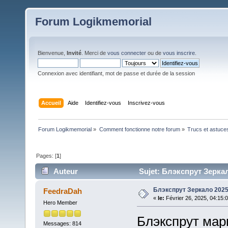
Forum Logikmemorial
Bienvenue,
Invité
. Merci de
vous connecter
ou de
vous inscrire
.
Connexion avec identifiant, mot de passe et durée de la session
Accueil
Aide
Identifiez-vous
Inscrivez-vous
Forum Logikmemorial
»
Comment fonctionne notre forum
»
Trucs et astuce
Pages: [
1
]
Auteur
Sujet: Блэкспрут Зеркал
Блэкспрут Зеркало 202
FeedraDah
«
le:
Février 26, 2025, 04:15:
Hero Member
Блэкспрут марк
Messages: 814