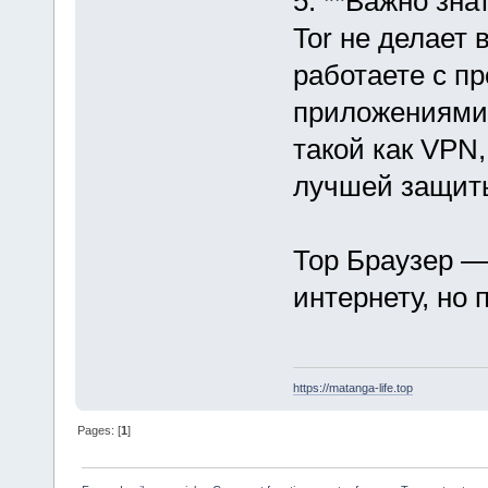
5. **Важно зна
Tor не делает
работаете с п
приложениями 
такой как VPN
лучшей защиты
Тор Браузер —
интернету, но 
https://matanga-life.top
Pages: [
1
]