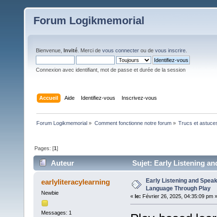
Forum Logikmemorial
Bienvenue,
Invité
. Merci de
vous connecter
ou de
vous inscrire
.
Connexion avec identifiant, mot de passe et durée de la session
Accueil
Aide
Identifiez-vous
Inscrivez-vous
Forum Logikmemorial
»
Comment fonctionne notre forum
»
Trucs et astuce
Pages: [
1
]
Auteur
Sujet: Early Listening a
Early Listening and Speak
earlyliteracylearning
Language Through Play
Newbie
«
le:
Février 26, 2025, 04:35:09 pm 
Messages: 1