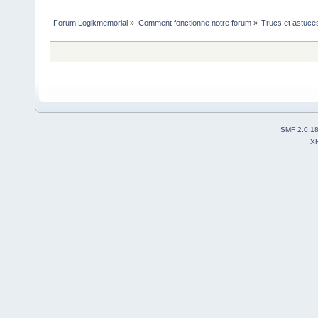
Forum Logikmemorial
»
Comment fonctionne notre forum
»
Trucs et astuce
SMF 2.0.1
X