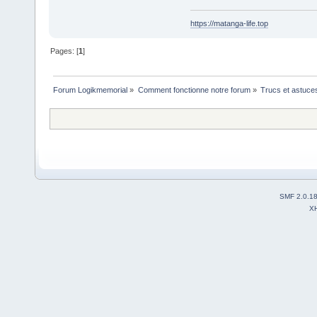
https://matanga-life.top
Pages: [
1
]
Forum Logikmemorial
»
Comment fonctionne notre forum
»
Trucs et astuce
SMF 2.0.1
X