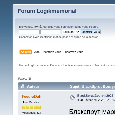
Forum Logikmemorial
Bienvenue,
Invité
. Merci de
vous connecter
ou de
vous inscrire
.
Connexion avec identifiant, mot de passe et durée de la session
Accueil
Aide
Identifiez-vous
Inscrivez-vous
Forum Logikmemorial
»
Comment fonctionne notre forum
»
Trucs et astuce
Pages: [
1
]
Auteur
Sujet: BlackSprut Доступ
BlackSprut Доступ 2025
FeedraDah
«
le:
Février 28, 2025, 02:07:
Hero Member
Блэкспрут марк
Messages: 814