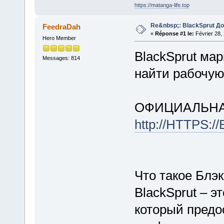
https://matanga-life.top
Re&nbsp;: BlackSprut Д
FeedraDah
«
Réponse #1 le:
Février 28,
Hero Member
BlackSprut мар
Messages: 814
найти рабочую
ОФИЦИАЛЬНА
http://HTTPS:
Что такое Блэ
BlackSprut – э
который предо