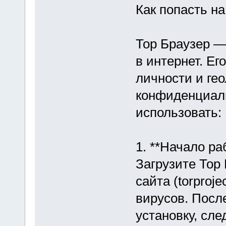
Как попасть н
Тор Браузер —
в интернет. Е
личности и гео
конфиденциаль
использовать:
1. **Начало ра
Загрузите Тор
сайта (torproj
вирусов. Посл
установку, сл