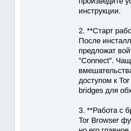
произведите у
инструкции.
2. **Старт рабо
После инсталл
предложат вой
"Connect". Чащ
вмешательства
доступом к To
bridges для об
3. **Работа с 
Tor Browser ф
но его главно