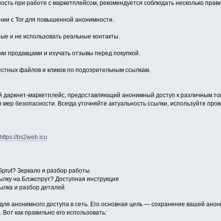
ость при работе с маркетплейсом, рекомендуется соблюдать несколько прави
нии с Tor для повышенной анонимности.
ые и не использовать реальные контакты.
ми продавцами и изучать отзывы перед покупкой.
естных файлов и кликов по подозрительным ссылкам.
ый даркнет-маркетплейс, предоставляющий анонимный доступ к различным тов
 мер безопасности. Всегда уточняйте актуальность ссылки, используйте про
https://bs2web.icu
kSprut? Зеркало и разбор работы
ылку на Блэкспрут? Доступная инструкция
сылка и разбор деталей
о для анонимного доступа в сеть. Его основная цель — сохранение вашей ано
 Вот как правильно его использовать: