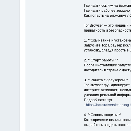
Где найти ссылку на Блэксп
Где найти рабочее зеркало
Как попасть на Блэкспрут? 
Tor Browser — это мощный 
приватность и безопасность
1. **Скачивание и установка
Загрузите Тор Браузер искл
установку, следуя простые 
2. **Старт работы.**
После инсталляции запустит
находитесь в стране с дост
3. **Работа с браузером.**
Tor Browser функционирует
интернет-активность невид
указания реальной информ
Подробности тут
-
https://hausratversicherung.
4. **Основы защиты.**
Категорически нельзя скачи
старайтесь вводить настоя