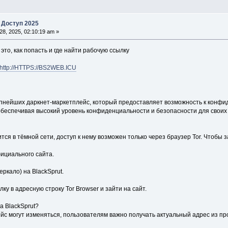
 Доступ 2025
28, 2025, 02:10:19 am »
это, как попасть и где найти рабочую ссылку
http://HTTPS://BS2WEB.ICU
рупнейших даркнет-маркетплейс, который предоставляет возможность к конфи
 обеспечивая высокий уровень конфиденциальности и безопасности для своих
ится в тёмной сети, доступ к нему возможен только через браузер Tor. Чтобы 
фициального сайта.
ркало) на BlackSprut.
ку в адресную строку Tor Browser и зайти на сайт.
а BlackSprut?
ейс могут изменяться, пользователям важно получать актуальный адрес из п