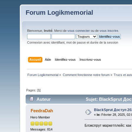
Forum Logikmemorial
Bienvenue,
Invité
. Merci de
vous connecter
ou de
vous inscrire
.
Connexion avec identifiant, mot de passe et durée de la session
Accueil
Aide
Identifiez-vous
Inscrivez-vous
Forum Logikmemorial
»
Comment fonctionne notre forum
»
Trucs et as
Pages: [
1
]
Auteur
Sujet: BlackSprut Дост
BlackSprut Доступ 20
FeedraDah
«
le:
Février 28, 2025, 02
Hero Member
Блэкспрут маркетплейс: как 
Messages: 814