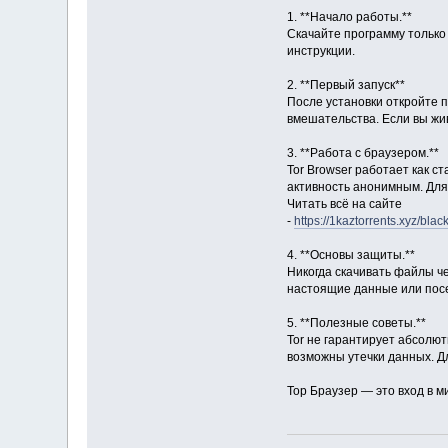
1. **Начало работы.**
Скачайте программу только 
инструкции.
2. **Первый запуск**
После установки откройте п
вмешательства. Если вы жив
3. **Работа с браузером.**
Tor Browser работает как с
активность анонимным. Для
Читать всё на сайте
-
https://1kaztorrents.xyz/bla
4. **Основы защиты.**
Никогда скачивать файлы че
настоящие данные или пос
5. **Полезные советы.**
Tor не гарантирует абсолю
возможны утечки данных. Д
Тор Браузер — это вход в м