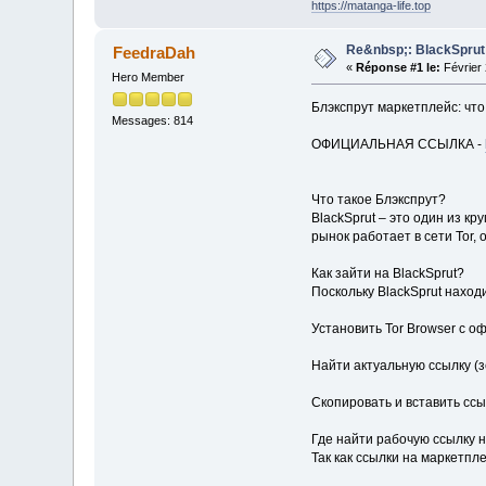
https://matanga-life.top
Re&nbsp;: BlackSprut
FeedraDah
«
Réponse #1 le:
Février 
Hero Member
Блэкспрут маркетплейс: что 
Messages: 814
ОФИЦИАЛЬНАЯ ССЫЛКА -
Что такое Блэкспрут?
BlackSprut – это один из к
рынок работает в сети Tor,
Как зайти на BlackSprut?
Поскольку BlackSprut наход
Установить Tor Browser с о
Найти актуальную ссылку (зе
Скопировать и вставить ссыл
Где найти рабочую ссылку н
Так как ссылки на маркетпл