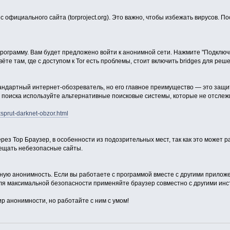
с официального сайта (torproject.org). Это важно, чтобы избежать вирусов. П
рограмму. Вам будет предложено войти к анонимной сети. Нажмите "Подключи
ёте там, где с доступом к Tor есть проблемы, стоит включить bridges для ре
тандартный интернет-обозреватель, но его главное преимущество — это защи
 поиска используйте альтернативные поисковые системы, которые не отслеж
cksprut-darknet-obzor.html
рез Тор Браузер, в особенности из подозрительных мест, так как это может р
ещать небезопасные сайты.
тную анонимность. Если вы работаете с программой вместе с другими прилож
ля максимальной безопасности применяйте браузер совместно с другими ин
ир анонимности, но работайте с ним с умом!