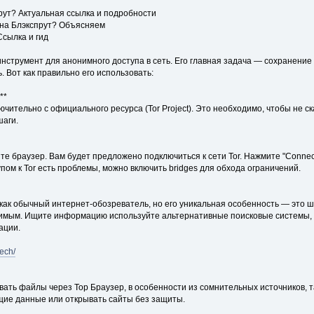
рут? Актуальная ссылка и подробности
 на Блэкспрут? Объясняем
Ссылка и гид
инструмент для анонимного доступа в сеть. Его главная задача — сохранени
. Вот как правильно его использовать:
**
ючительно с официального ресурса (Tor Project). Это необходимо, чтобы не 
шаги.
е браузер. Вам будет предложено подключиться к сети Tor. Нажмите "Connect
упом к Tor есть проблемы, можно включить bridges для обхода ограничений.
 как обычный интернет-обозреватель, но его уникальная особенность — это 
имым. Ищите информацию используйте альтернативные поисковые системы, 
ации.
tech/
вать файлы через Тор Браузер, в особенности из сомнительных источников, та
щие данные или открывать сайты без защиты.