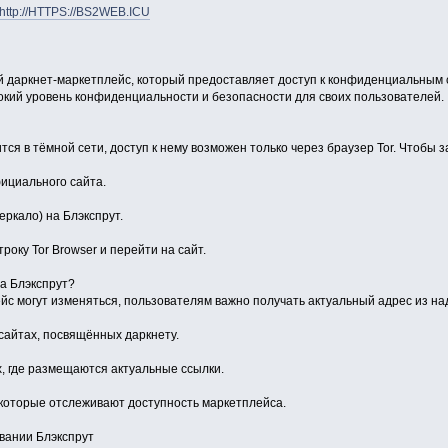
http://HTTPS://BS2WEB.ICU
ый даркнет-маркетплейс, который предоставляет доступ к конфиденциальным с
сокий уровень конфиденциальности и безопасности для своих пользователей.
тся в тёмной сети, доступ к нему возможен только через браузер Tor. Чтобы 
фициального сайта.
еркало) на Блэкспрут.
року Tor Browser и перейти на сайт.
на Блэкспрут?
ейс могут изменяться, пользователям важно получать актуальный адрес из н
айтах, посвящённых даркнету.
ах, где размещаются актуальные ссылки.
которые отслеживают доступность маркетплейса.
вании Блэкспрут