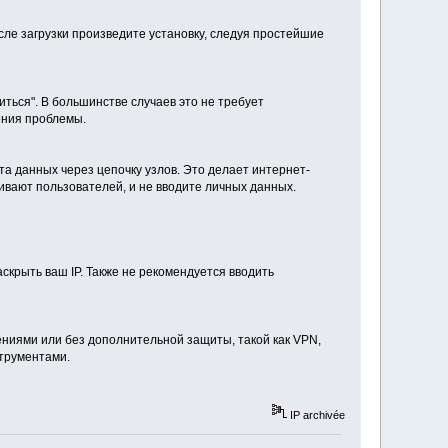
осле загрузки произведите установку, следуя простейшие
ться". В большинстве случаев это не требует
шения проблемы.
та данных через цепочку узлов. Это делает интернет-
ивают пользователей, и не вводите личных данных.
аскрыть ваш IP. Также не рекомендуется вводить
ениями или без дополнительной защиты, такой как VPN,
струментами.
IP archivée