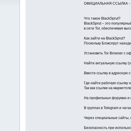
ОФИЦИАЛЬНАЯ ССЫЛКА -
Что такое BlackSprut?
BlackSprut – это популярн
в сети Tor, обеспечивая вы
Как зайти на BlackSprut?
Поскольку Блэкспрут находи
Установить Tor Browser с о
Найти актуальную ссылку (з
Ввести ссылку в адресную ст
Где найти рабочую ссылку 
Так как ссылки на маркетпл
На профильных форумах и с
В группах в Telegram и чат
Через специальные сайты, 
Безопасность при использо