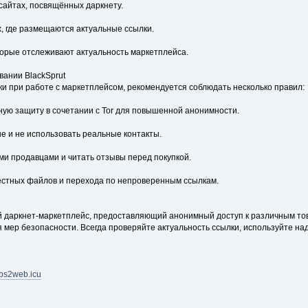
айтах, посвящённых даркнету.
ах, где размещаются актуальные ссылки.
торые отслеживают актуальность маркетплейса.
вании BlackSprut
и при работе с маркетплейсом, рекомендуется соблюдать несколько правил:
ую защиту в сочетании с Tor для повышенной анонимности.
е и не использовать реальные контакты.
ми продавцами и читать отзывы перед покупкой.
естных файлов и перехода по непроверенным ссылкам.
й даркнет-маркетплейс, предоставляющий анонимный доступ к различным това
 мер безопасности. Всегда проверяйте актуальность ссылки, используйте на
//bs2web.icu