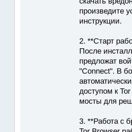
скачать вредо
произведите у
инструкции.
2. **Старт рабо
После инсталл
предложат вой
"Connect". В 
автоматически.
доступом к Tor
мосты для ре
3. **Работа с 
Tor Browser ра