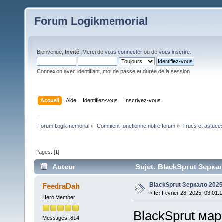
Forum Logikmemorial
Bienvenue,
Invité
. Merci de
vous connecter
ou de
vous inscrire
.
Connexion avec identifiant, mot de passe et durée de la session
Accueil
Aide
Identifiez-vous
Inscrivez-vous
Forum Logikmemorial
»
Comment fonctionne notre forum
»
Trucs et astuce
Pages: [
1
]
Auteur
Sujet: BlackSprut Зеркал
BlackSprut Зеркало 202
FeedraDah
«
le:
Février 28, 2025, 03:01:
Hero Member
BlackSprut мар
Messages: 814