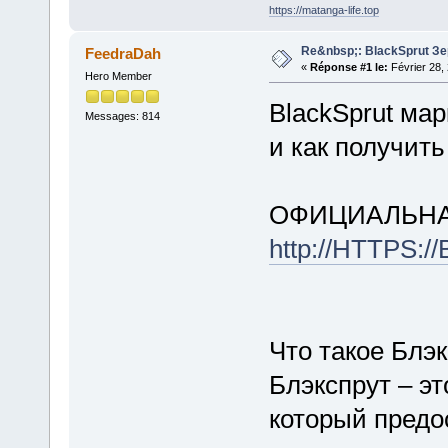
https://matanga-life.top
Re&nbsp;: BlackSprut З
FeedraDah
«
Réponse #1 le:
Février 28,
Hero Member
BlackSprut мар
Messages: 814
и как получит
ОФИЦИАЛЬНА
http://HTTPS:
Что такое Блэ
Блэкспрут – э
который предо