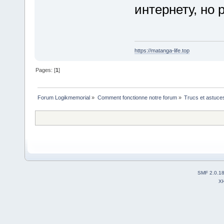
интернету, но 
https://matanga-life.top
Pages: [
1
]
Forum Logikmemorial
»
Comment fonctionne notre forum
»
Trucs et astuce
SMF 2.0.1
X