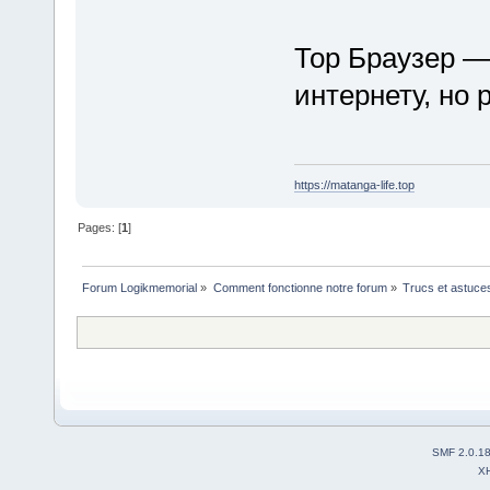
Тор Браузер —
интернету, но 
https://matanga-life.top
Pages: [
1
]
Forum Logikmemorial
»
Comment fonctionne notre forum
»
Trucs et astuce
SMF 2.0.1
X