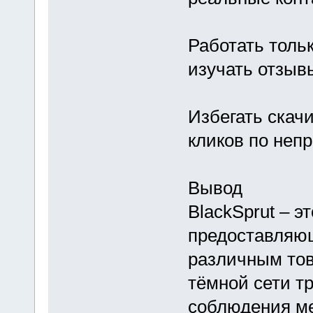
Работать толь
изучать отзыв
Избегать скач
кликов по неп
Вывод
BlackSprut – э
предоставляю
различным тов
тёмной сети т
соблюдения ме