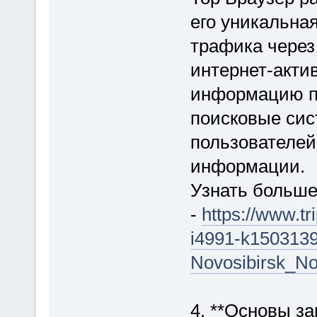
его уникальна
трафика через
интернет-акти
информацию п
поисковые сис
пользователей
информации.
Узнать больш
-
https://www.t
i4991-k150313
Novosibirsk_Nov
4. **Основы з