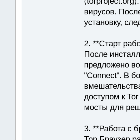
(torproject.or
вирусов. Посл
установку, сл
2. **Старт рабо
После инсталл
предложено во
"Connect". В б
вмешательства
доступом к Tor
мосты для ре
3. **Работа с 
Тор Браузер ра