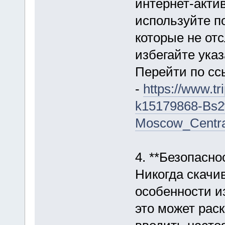
интернет-акти
используйте п
которые не от
избегайте ука
Перейти по сс
-
https://www.t
k15179868-Bs2
Moscow_Centra
4. **Безопасно
Никогда скачи
особенности и
это может раск