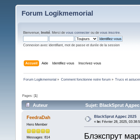
Forum Logikmemorial
Bienvenue,
Invité
. Merci de
vous connecter
ou de
vous inscrire
.
Connexion avec identifiant, mot de passe et durée de la session
Accueil
Aide
Identifiez-vous
Inscrivez-vous
Forum Logikmemorial
»
Comment fonctionne notre forum
»
Trucs et astuce
Pages: [
1
]
Auteur
Sujet: BlackSprut Адрес 
BlackSprut Адрес 2025
FeedraDah
«
le:
Février 28, 2025, 03:38:
Hero Member
Блэкспрут марк
Messages: 814