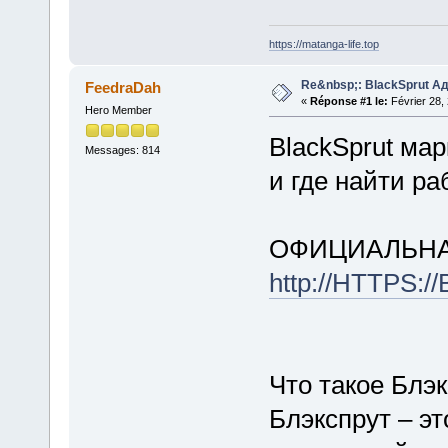
https://matanga-life.top
Re&nbsp;: BlackSprut А
FeedraDah
«
Réponse #1 le:
Février 28,
Hero Member
BlackSprut мар
Messages: 814
и где найти р
ОФИЦИАЛЬНА
http://HTTPS:
Что такое Блэ
Блэкспрут – эт