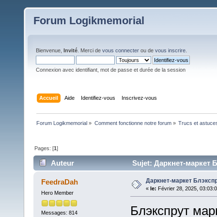
Forum Logikmemorial
Bienvenue,
Invité
. Merci de
vous connecter
ou de
vous inscrire
.
Connexion avec identifiant, mot de passe et durée de la session
Accueil
Aide
Identifiez-vous
Inscrivez-vous
Forum Logikmemorial
»
Comment fonctionne notre forum
»
Trucs et astuce
Pages: [
1
]
Auteur
Sujet: Даркнет-маркет Б
Даркнет-маркет Блэкспр
FeedraDah
«
le:
Février 28, 2025, 03:03:
Hero Member
Блэкспрут марк
Messages: 814