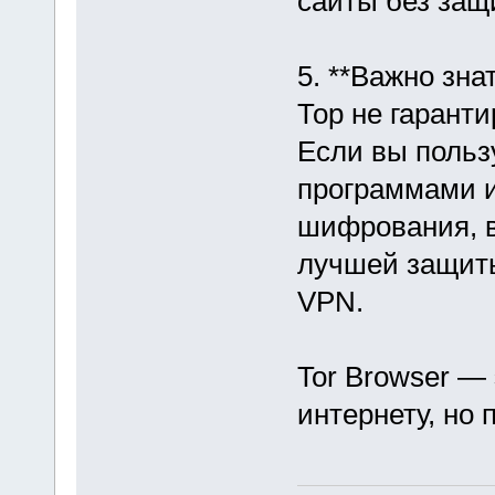
сайты без защ
5. **Важно зна
Тор не гарант
Если вы польз
программами и
шифрования, в
лучшей защиты
VPN.
Tor Browser —
интернету, но 