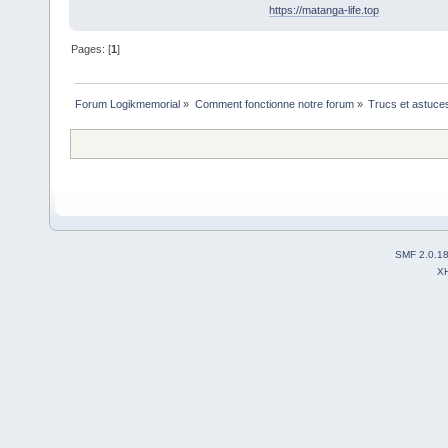
https://matanga-life.top
Pages: [
1
]
Forum Logikmemorial
»
Comment fonctionne notre forum
»
Trucs et astuce
SMF 2.0.1
X