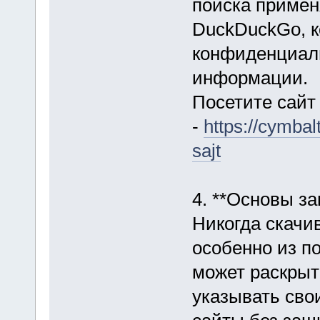
поиска примен
DuckDuckGo, 
конфиденциаль
информации.
Посетите сайт
-
https://cymbal
sajt
4. **Основы з
Никогда скачи
особенно из по
может раскрыт
указывать сво