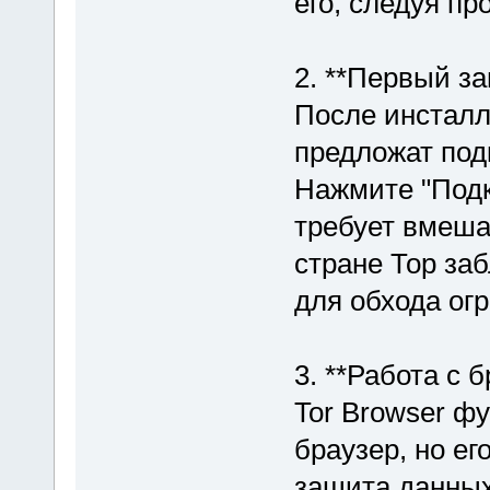
его, следуя п
2. **Первый за
После инсталл
предложат под
Нажмите "Подк
требует вмеша
стране Тор заб
для обхода ог
3. **Работа с 
Tor Browser ф
браузер, но ег
защита данных