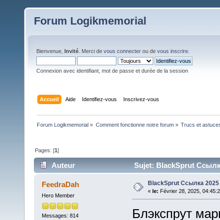
Forum Logikmemorial
Bienvenue,
Invité
. Merci de
vous connecter
ou de
vous inscrire
.
Connexion avec identifiant, mot de passe et durée de la session
Accueil
Aide
Identifiez-vous
Inscrivez-vous
Forum Logikmemorial
»
Comment fonctionne notre forum
»
Trucs et astuce
Pages: [
1
]
Auteur
Sujet: BlackSprut Ссылка
BlackSprut Ссылка 2025
FeedraDah
«
le:
Février 28, 2025, 04:45:
Hero Member
Блэкспрут марк
Messages: 814