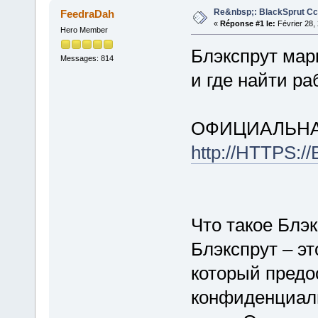
Re&nbsp;: BlackSprut С
FeedraDah
«
Réponse #1 le:
Février 28,
Hero Member
Блэкспрут марк
Messages: 814
и где найти р
ОФИЦИАЛЬНА
http://HTTPS:
Что такое Блэ
Блэкспрут – э
который предо
конфиденциал