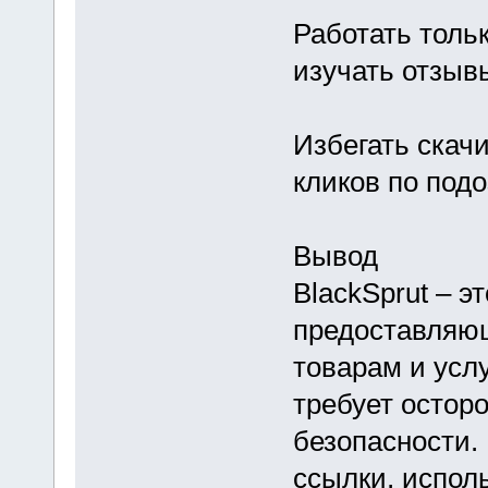
Работать толь
изучать отзыв
Избегать скач
кликов по под
Вывод
BlackSprut – э
предоставляю
товарам и услу
требует остор
безопасности.
ссылки, испол