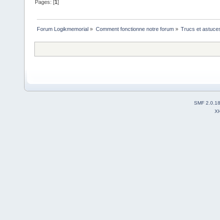
Pages: [
1
]
Forum Logikmemorial
»
Comment fonctionne notre forum
»
Trucs et astuce
SMF 2.0.1
X