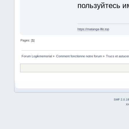
пользуйтесь и
https://matanga-life.top
Pages: [
1
]
Forum Logikmemorial
»
Comment fonctionne notre forum
»
Trucs et astuce
SMF 2.0.1
X