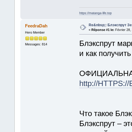
https://matanga-life.top
Re&nbsp;: Блэкспрут Зе
FeedraDah
«
Réponse #1 le:
Février 28,
Hero Member
Блэкспрут марк
Messages: 814
и как получит
ОФИЦИАЛЬНА
http://HTTPS:
Что такое Блэ
Блэкспрут – э