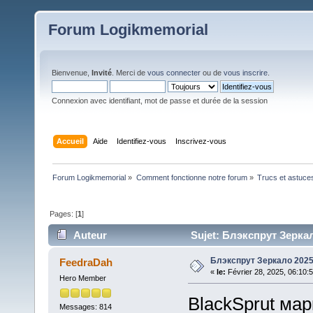
Forum Logikmemorial
Bienvenue,
Invité
. Merci de
vous connecter
ou de
vous inscrire
.
Connexion avec identifiant, mot de passe et durée de la session
Accueil
Aide
Identifiez-vous
Inscrivez-vous
Forum Logikmemorial
»
Comment fonctionne notre forum
»
Trucs et astuce
Pages: [
1
]
Auteur
Sujet: Блэкспрут Зеркал
Блэкспрут Зеркало 202
FeedraDah
«
le:
Février 28, 2025, 06:10:
Hero Member
BlackSprut мар
Messages: 814