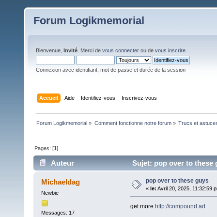
Forum Logikmemorial
Bienvenue,
Invité
. Merci de
vous connecter
ou de
vous inscrire
.
Connexion avec identifiant, mot de passe et durée de la session
Accueil
Aide
Identifiez-vous
Inscrivez-vous
Forum Logikmemorial
»
Comment fonctionne notre forum
»
Trucs et astuce
Pages: [
1
]
Auteur
Sujet: pop over to these 
pop over to these guys
Michaeldag
«
le:
Avril 20, 2025, 11:32:59 
Newbie
get more
http://compound.ad
Messages: 17