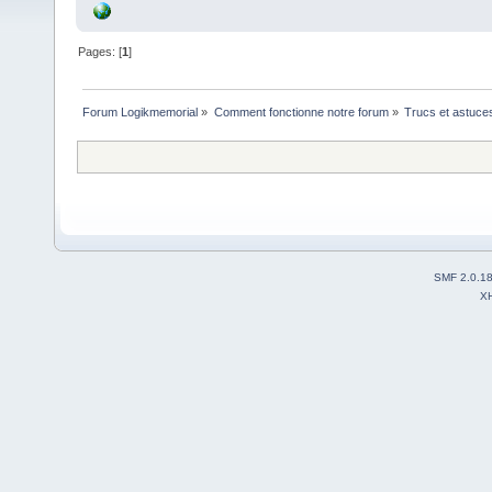
Pages: [
1
]
Forum Logikmemorial
»
Comment fonctionne notre forum
»
Trucs et astuce
SMF 2.0.1
X