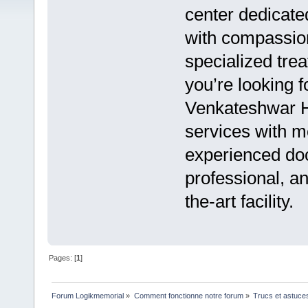
center dedicate
with compassion
specialized tre
you’re looking f
Venkateshwar Ho
services with m
experienced doc
professional, an
the-art facility.
Pages: [
1
]
Forum Logikmemorial
»
Comment fonctionne notre forum
»
Trucs et astuce