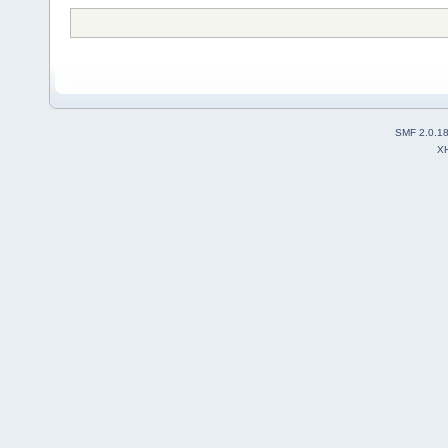
SMF 2.0.1
X