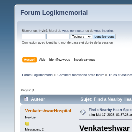
Forum Logikmemorial
Bienvenue,
Invité
. Merci de
vous connecter
ou de
vous inscrire
.
Connexion avec identifiant, mot de passe et durée de la session
Accueil
Aide
Identifiez-vous
Inscrivez-vous
Forum Logikmemorial
»
Comment fonctionne notre forum
»
Trucs et astuce
Pages: [
1
]
Auteur
Sujet: Find a Nearby Hear
Find a Nearby Heart Speci
VenkateshwarHospital
«
le:
Mai 17, 2025, 01:37:28 a
Newbie
Venkateshwar 
Messages: 2