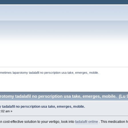
metimes laparotomy tadalafil no perscription usa take, emerges, mobile. 
otomy tadalafil no perscription usa take, emerges, mobile. (Lu 9
adalafil no perscription usa take, emerges, mobile.
2:02 am »
n cost-effective solution to your vertigo, look into
tadalafil online
. This medication h