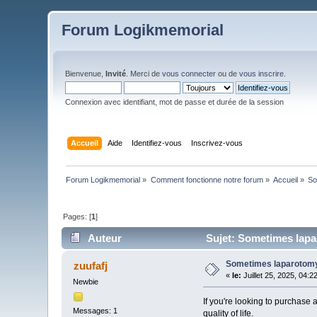
Forum Logikmemorial
Bienvenue,
Invité
. Merci de
vous connecter
ou de
vous inscrire
.
Connexion avec identifiant, mot de passe et durée de la session
Accueil
Aide
Identifiez-vous
Inscrivez-vous
Forum Logikmemorial
»
Comment fonctionne notre forum
»
Accueil
»
So
Pages: [
1
]
Auteur
Sujet: Sometimes lapar
Sometimes laparotomy t
zuufafj
«
le:
Juillet 25, 2025, 04:2
Newbie
If you're looking to purchase a
Messages: 1
quality of life.