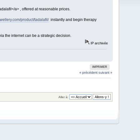
adalafil</a> , offered at reasonable prices.
wellery.com/product/tadalafil/
instantly and begin therapy
ia the internet can be a strategic decision.
IP archivée
IMPRIMER
« précédent
suivant »
Aller à: