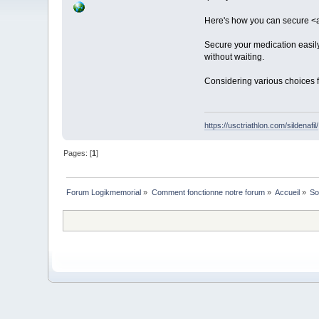
Here's how you can secure <a
Secure your medication easily
without waiting.
Considering various choices f
https://usctriathlon.com/sildenafil/
Pages: [
1
]
Forum Logikmemorial
»
Comment fonctionne notre forum
»
Accueil
»
So