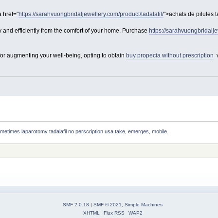
 href="
https://sarahvuongbridaljewellery.com/product/tadalafil/
">achats de pilules t
 and efficiently from the comfort of your home. Purchase
https://sarahvuongbridalje
or augmenting your well-being, opting to obtain
buy propecia without prescription
v
metimes laparotomy tadalafil no perscription usa take, emerges, mobile. 
SMF 2.0.18
|
SMF © 2021
,
Simple Machines
XHTML
Flux RSS
WAP2