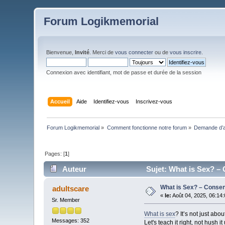
Forum Logikmemorial
Bienvenue,
Invité
. Merci de
vous connecter
ou de
vous inscrire
.
Connexion avec identifiant, mot de passe et durée de la session
Accueil
Aide
Identifiez-vous
Inscrivez-vous
Forum Logikmemorial
»
Comment fonctionne notre forum
»
Demande d’a
Pages: [
1
]
Auteur
Sujet: What is Sex? – 
What is Sex? – Consent
adultscare
«
le:
Août 04, 2025, 06:14
Sr. Member
What is sex
? It’s not just ab
Messages: 352
Let's teach it right, not hush it