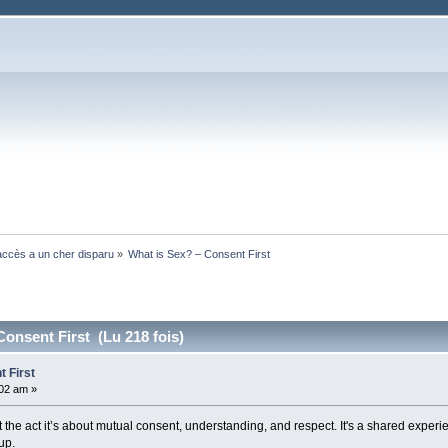
ccès a un cher disparu
»
What is Sex? – Consent First
Consent First (Lu 218 fois)
 First
:02 am »
out the act it’s about mutual consent, understanding, and respect. It's a shared exp
 up.