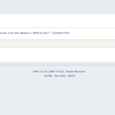
ccès a un cher disparu
»
What is Sex? – Consent First
SMF 2.0.18
|
SMF © 2021
,
Simple Machines
XHTML
Flux RSS
WAP2