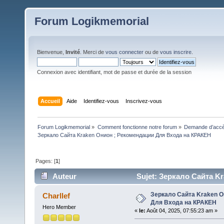
Forum Logikmemorial
Bienvenue,
Invité
. Merci de
vous connecter
ou de
vous inscrire
.
Connexion avec identifiant, mot de passe et durée de la session
Accueil
Aide
Identifiez-vous
Inscrivez-vous
Forum Logikmemorial
»
Comment fonctionne notre forum
»
Demande d’accès
Зеркало Сайта Kraken Онион ; Рекомендации Для Входа на КРАКЕН
Pages: [
1
]
Auteur
Sujet: Зеркало Сайта K
fois)
Зеркало Сайта Kraken О
Charllef
Для Входа на КРАКЕН
Hero Member
«
le:
Août 04, 2025, 07:55:23 am »