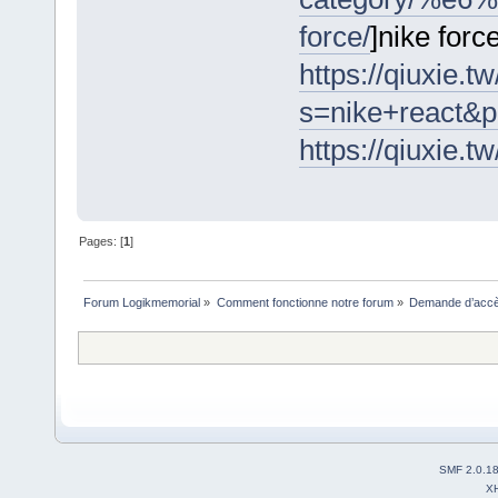
force/
]nike force
https://qiuxie.tw
s=nike+react&p
https://qiuxie.tw
Pages: [
1
]
Forum Logikmemorial
»
Comment fonctionne notre forum
»
Demande d’accès
SMF 2.0.1
X