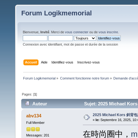
Forum Logikmemorial
Bienvenue,
Invité
. Merci de
vous connecter
ou de
vous inscrire
.
Connexion avec identifiant, mot de passe et durée de la session
Accueil
Aide
Identifiez-vous
Inscrivez-vous
Forum Logikmemorial
»
Comment fonctionne notre forum
»
Demande d’accès
Pages: [
1
]
Auteur
Sujet: 2025 Michael 
2025 Michael Kors
abv134
«
le:
Septembre 16, 2025, 10:
Full Member
在時尚圈中，
m
Messages: 201