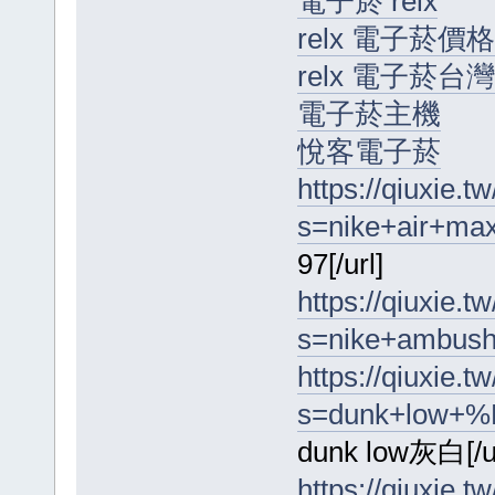
電子菸 relx
relx 電子菸價格
relx 電子菸台灣
電子菸主機
悅客電子菸
https://qiuxie.tw
s=nike+air+ma
97[/url]
https://qiuxie.tw
s=nike+ambush
https://qiuxie.tw
s=dunk+low+%
dunk low灰白[/ur
https://qiuxie.tw