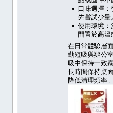
口味選擇：
先嘗試少量
使用環境：
間置於高溫
在日常體驗層
勤短吸與辦公
吸中保持一致
長時間保持桌
降低清理頻率