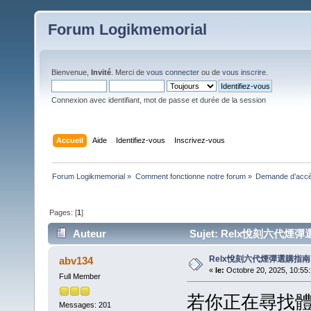
Forum Logikmemorial
Bienvenue,
Invité
. Merci de
vous connecter
ou de
vous inscrire
.
Connexion avec identifiant, mot de passe et durée de la session
Accueil
Aide
Identifiez-vous
Inscrivez-vous
Forum Logikmemorial
»
Comment fonctionne notre forum
»
Demande d’accès
Pages: [
1
]
Auteur
Sujet: Relx悅刻六代煙彈選購
Relx悅刻六代煙彈選購指南
abv134
«
le:
Octobre 20, 2025, 10:55
Full Member
若你正在尋找
Messages: 201