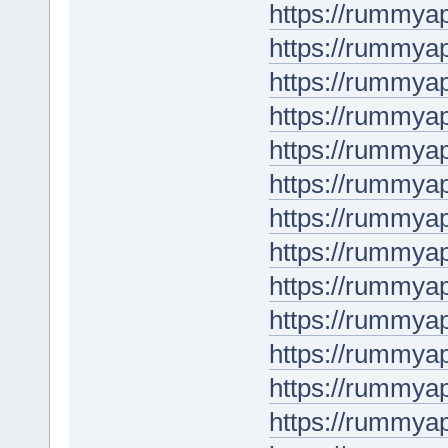
https://rummya
https://rummya
https://rummya
https://rummya
https://rummyap
https://rummya
https://rummya
https://rummya
https://rummyap
https://rummya
https://rummyap
https://rummya
https://rummyap