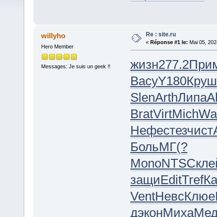
Re : site.ru
willyho
«
Réponse #1 le:
Mai 05, 202
Hero Member
жизн
277.2
При
Messages: Je suis un geek !!
Васу
Y180
Круш
Slen
Arth
Липа
A
Brat
Virt
Mich
Wa
Нефе
стез
чист
Боль
МГ(?
Mono
NTSC
кле
защи
Edit
Tref
К
Vent
Невс
Клюе
д
экон
Миха
Мед