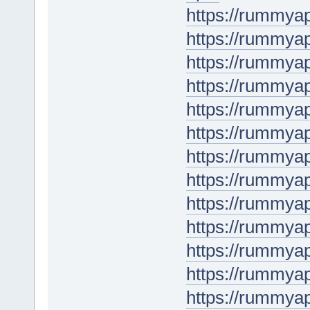
https://rummya
https://rummyap
https://rummya
https://rummyap
https://rummya
https://rummya
https://rummya
https://rummyap
https://rummya
https://rummya
https://rummya
https://rummyap
https://rummyap