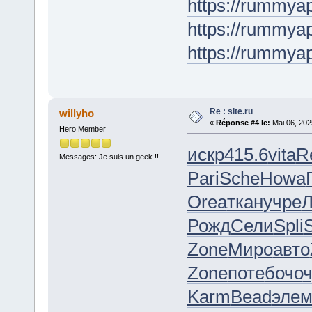
https://rummya
https://rummya
https://rummya
Re : site.ru
willyho
«
Réponse #4 le:
Mai 06, 202
Hero Member
искр
415.6
vita
R
Messages: Je suis un geek !!
Pari
Sche
Howa
Orea
ткан
учре
Л
Рожд
Сели
Spli
Zone
Миро
авто
Zone
поте
бочо
Karm
Bead
эле