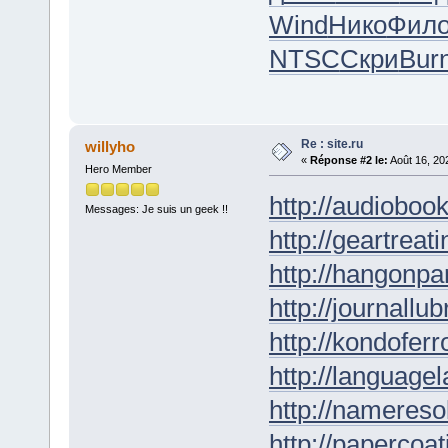
Wind
Нико
Фил
NTSC
Скри
Bur
Re : site.ru
willyho
«
Réponse #2 le:
Août 16, 20
Hero Member
http://audioboo
Messages: Je suis un geek !!
http://geartreati
http://hangonpar
http://journallub
http://kondofer
http://languagel
http://nameresol
http://papercoat