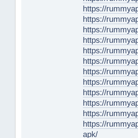
https://rummya
https://rummya
https://rummya
https://rummya
https://rummya
https://rummya
https://rummya
https://rummyap
https://rummyap
https://rummya
https://rummya
https://rummya
apk/