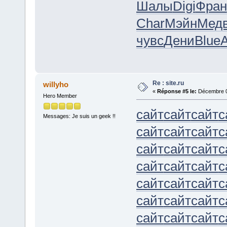
Шалы
Digi
Фран
Char
Мэйн
Мед
чувс
Дени
Blue
A
Re : site.ru
willyho
«
Réponse #5 le:
Décembre 08
Hero Member
сайт
сайт
сайт
с
Messages: Je suis un geek !!
сайт
сайт
сайт
с
сайт
сайт
сайт
с
сайт
сайт
сайт
с
сайт
сайт
сайт
с
сайт
сайт
сайт
с
сайт
сайт
сайт
с