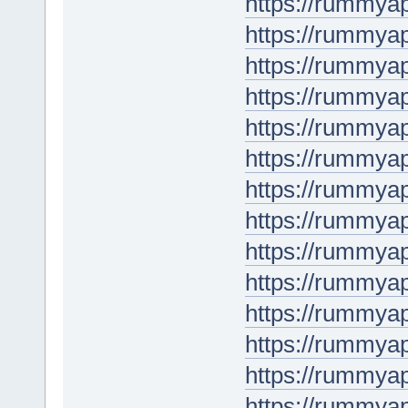
https://rummyap
https://rummya
https://rummyap
https://rummyap
https://rummya
https://rummya
https://rummya
https://rummya
https://rummya
https://rummya
https://rummya
https://rummya
https://rummya
https://rummya