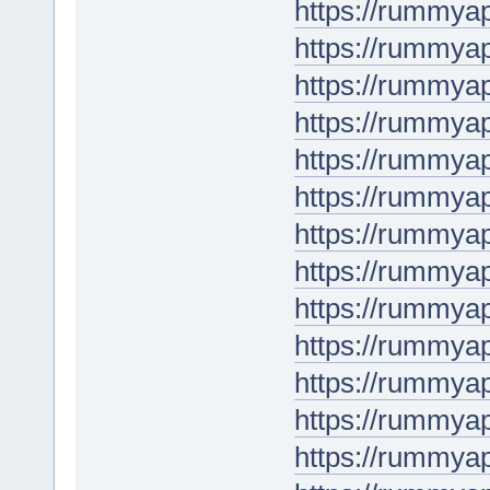
https://rummyap
https://rummya
https://rummya
https://rummyap
https://rummya
https://rummyap
https://rummya
https://rummya
https://rummya
https://rummyap
https://rummya
https://rummya
https://rummya