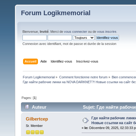
Forum Logikmemorial
Bienvenue,
Invité
. Merci de
vous connecter
ou de
vous inscrire
.
Connexion avec identifiant, mot de passe et durée de la session
Accueil
Aide
Identifiez-vous
Inscrivez-vous
Forum Logikmemorial
»
Comment fonctionne notre forum
»
Bien commencer à
Где найти рабочие линки на NOVA DARKNET?! Новые ссылки на сайт бе
Pages: [
1
]
Auteur
Sujet: Где найти рабоч
блокировок Пи (Lu 91 fois)
Где найти рабочие лин
Gilbertcep
Новые ссылки на сайт б
Sr. Member
«
le:
Décembre 09, 2025, 02:33:33 