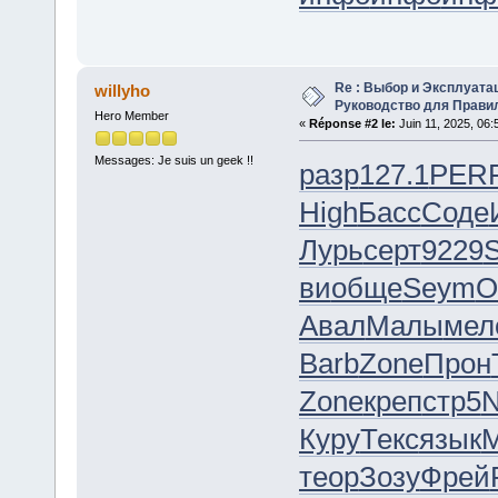
Re : Выбор и Эксплуата
willyho
Руководство для Прави
Hero Member
«
Réponse #2 le:
Juin 11, 2025, 06:
Messages: Je suis un geek !!
разр
127.1
PER
High
Басс
Соде
Лурь
серт
9229
ви
обще
Seym
O
Авал
Малы
мел
Barb
Zone
Прон
Zone
креп
стр5
N
Куру
Текс
язык
M
теор
Зозу
Фрей