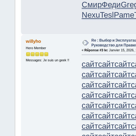
Смир
Феди
Gre
Nexu
Tesl
Pame
Re : Выбор и Эксплуата
willyho
Руководство для Прави
Hero Member
«
Réponse #3 le:
Janvier 15, 2026, 
Messages: Je suis un geek !!
сайт
сайт
сайт
с
сайт
сайт
сайт
с
сайт
сайт
сайт
с
сайт
сайт
сайт
с
сайт
сайт
сайт
с
сайт
сайт
сайт
с
сайт
сайт
сайт
с