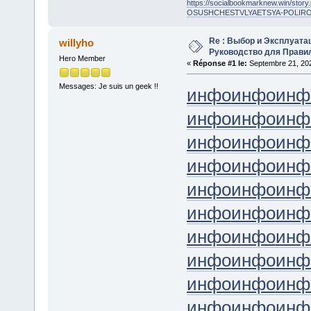
https://socialbookmarknew.win/s
OSUSHCHESTVLYAETSYA-POLIRO
Re : Выбор и Эксплуата
willyho
Руководство для Прави
Hero Member
«
Réponse #1 le:
Septembre 21, 202
Messages: Je suis un geek !!
инфо
инфо
инф
инфо
инфо
инф
инфо
инфо
инф
инфо
инфо
инф
инфо
инфо
инф
инфо
инфо
инф
инфо
инфо
инф
инфо
инфо
инф
инфо
инфо
инф
инфо
инфо
инф