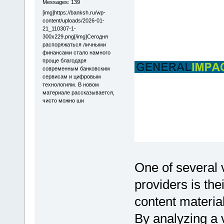
Messages: 139
[img]https://banksh.ru/wp-
content/uploads/2026-01-
21_110307-1-
300x229.png[/img]Сегодня
распоряжаться личными
финансами стало намного
проще благодаря
современным банковским
сервисам и цифровым
технологиям. В новом
материале рассказывается,
чисто можно ши
One of several v
providers is thei
content materia
By analyzing a v