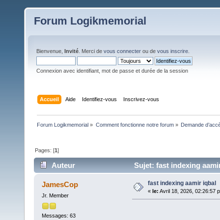
Forum Logikmemorial
Bienvenue,
Invité
. Merci de
vous connecter
ou de
vous inscrire
.
Connexion avec identifiant, mot de passe et durée de la session
Accueil
Aide
Identifiez-vous
Inscrivez-vous
Forum Logikmemorial
»
Comment fonctionne notre forum
»
Demande d’accès
Pages: [
1
]
Auteur
Sujet: fast indexing aamir
fast indexing aamir iqbal
JamesCop
«
le:
Avril 18, 2026, 02:26:57 
Jr. Member
Messages: 63