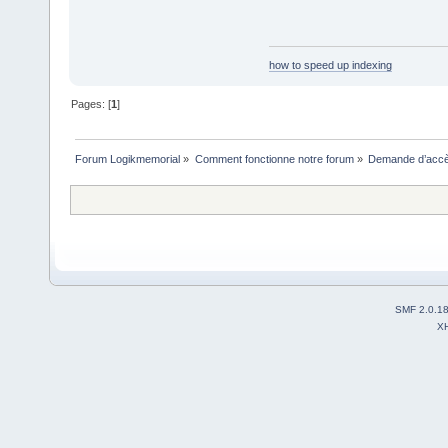
how to speed up indexing
Pages: [
1
]
Forum Logikmemorial
»
Comment fonctionne notre forum
»
Demande d’accès
SMF 2.0.1
X