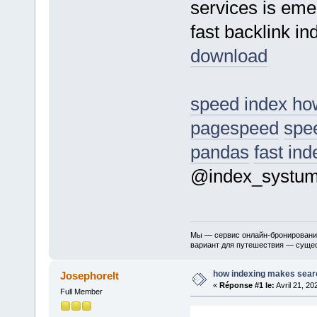
services is eme
fast backlink i
download
speed index how 
pagespeed
spe
pandas
fast ind
@index_systu
Мы — сервис онлайн-бронирования
вариант для путешествия — сущест
how indexing makes searc
Josephorelt
«
Réponse #1 le:
Avril 21, 20
Full Member