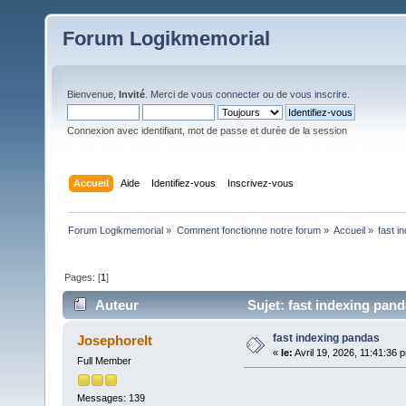
Forum Logikmemorial
Bienvenue,
Invité
. Merci de
vous connecter
ou de
vous inscrire
.
Connexion avec identifiant, mot de passe et durée de la session
Accueil
Aide
Identifiez-vous
Inscrivez-vous
Forum Logikmemorial
»
Comment fonctionne notre forum
»
Accueil
»
fast i
Pages: [
1
]
Auteur
Sujet: fast indexing pand
fast indexing pandas
Josephorelt
«
le:
Avril 19, 2026, 11:41:36 
Full Member
Messages: 139