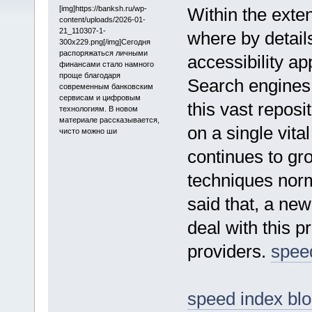
[img]https://banksh.ru/wp-
Within the exte
content/uploads/2026-01-
21_110307-1-
where by detail
300x229.png[/img]Сегодня
распоряжаться личными
accessibility ap
финансами стало намного
проще благодаря
Search engines
современным банковским
сервисам и цифровым
this vast reposi
технологиям. В новом
материале рассказывается,
on a single vita
чисто можно ши
continues to gro
techniques norm
said that, a ne
deal with this p
providers.
spee
speed index bl