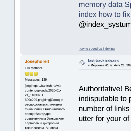
memory data
S
index how to fix
@index_systu
how to speed up indexing
fast-track indexing
Josephorelt
«
Réponse #1 le:
Avril 21, 20
Full Member
Messages: 139
[img]https://banksh.ru/wp-
Authoritative! B
content/uploads/2026-01-
21_110307-1-
indisputable to
300x229.png[/img]Сегодня
распоряжаться личными
number of links 
финансами стало намного
проще благодаря
utter for your o
современным банковским
сервисам и цифровым
технологиям. В новом