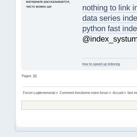
материале рассказывается,
nothing to link 
чисто можно ши
data series ind
python
fast ind
@index_systu
how to speed up indexing
Pages: [
1
]
Forum Logikmemorial
»
Comment fonctionne notre forum
»
Accueil
»
fast i