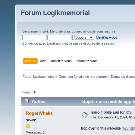
Forum Logikmemorial
Bienvenue,
Invité
. Merci de
vous connecter
ou de
vous inscrire
.
Connexion avec identifiant, mot de passe et durée de la session
Accueil
Aide
Identifiez-vous
Inscrivez-vous
Forum Logikmemorial
»
Comment fonctionne notre forum
»
Demande d’accès
Pages: [
1
]
Auteur
Sujet: noiro mobile app f
noiro mobile app for iOS
RogerWhaks
«
le:
Décembre 15, 2024, 01:2
Newbie
hop over to this web-site
myungi
Messages: 1