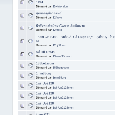
11WI
Démarré par
11winlondon
สุดยอดคู่มือกลยุทธ์
Démarré par
124toto
ปัจจัยทางจิตวิทยาในการเดิมพันมวย
Démarré par
124toto
Tham Gia BJ88 – Nhà Cái Cá Cược Trực Tuyến Uy Tín S
Ki
Démarré par
12bj88com
Nổ Hũ 13Win
Démarré par
13wins90comm
188bettscom
Démarré par
188bettscom
1mm88org
Démarré par
1mm88org
1winUp2128
Démarré par
1winUp2128men
1winUp2128
Démarré par
1winUp2128men
1winUp2128
Démarré par
1winUp2128men
investi211