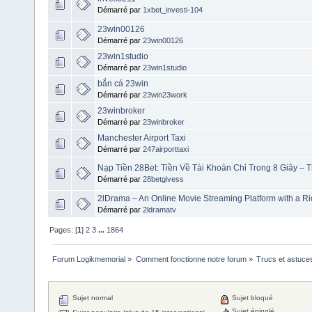
Démarré par
1xbet_investi-104
23win00126
Démarré par
23win00126
23win1studio
Démarré par
23win1studio
bắn cá 23win
Démarré par
23win23work
23winbroker
Démarré par
23winbroker
Manchester Airport Taxi
Démarré par
247airporttaxi
Nạp Tiền 28Bet: Tiền Về Tài Khoản Chỉ Trong 8 Giây 
Démarré par
28betgivess
2lDrama – An Online Movie Streaming Platform with a R
Démarré par
2ldramatv
Pages: [
1
]
2
3
...
1864
Forum Logikmemorial
»
Comment fonctionne notre forum
»
Trucs et astuce
Sujet normal
Sujet bloqué
Sujet épinglé