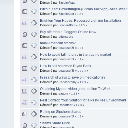
Démarré par
BitcoinVista
Bitcoin Xact Bewertungen-{Bitcoin Xact App}-Alles, was 
Démarré par
BitcoinXact
«
1
2
»
Brighten Your House: Recessed Lighting Installation
Démarré par
LeonardPep
«
1
2
3
»
Buy affordable Floggers Online Now
Démarré par
adultscare
halal American stocks?
Démarré par
doaausef3li
«
1
2
»
How to avoid falling prey in the trading market
Démarré par
doaausef3li
«
1
2
»
How to sell shares in Riyad Bank
Démarré par
doaausef3li
«
1
2
3
4
»
In search of ways to save on medications?
Démarré par
Carlospremy
«
1
2
3
»
Obtaining My port video game online To Work
Démarré par
sagom
«
1
2
3
»
Pest Control: Your Solution for a Pest-Free Environment
Démarré par
Robertser
«
1
2
3
»
Ruling on Sipchem shares
Démarré par
doaausef3li
«
1
2
»
Shams Share Price
Démarré par
doaausef3li