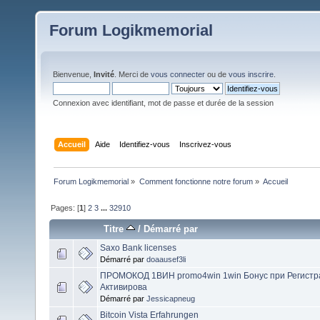
Forum Logikmemorial
Bienvenue,
Invité
. Merci de
vous connecter
ou de
vous inscrire
.
Connexion avec identifiant, mot de passe et durée de la session
Accueil
Aide
Identifiez-vous
Inscrivez-vous
Forum Logikmemorial
»
Comment fonctionne notre forum
»
Accueil
Pages: [
1
]
2
3
...
32910
Titre
/
Démarré par
Saxo Bank licenses
Démarré par
doaausef3li
ПРОМОКОД 1ВИН promo4win 1win Бонус при Регистра
Активирова
Démarré par
Jessicapneug
Bitcoin Vista Erfahrungen