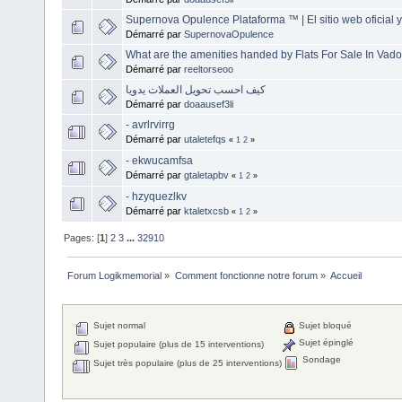
Supernova Opulence Plataforma ™ | El sitio web oficial 
Démarré par
SupernovaOpulence
What are the amenities handed by Flats For Sale In Vado
Démarré par
reeltorseoo
كيف احسب تحويل العملات يدويا
Démarré par
doaausef3li
- avrlrvirrg
Démarré par
utaletefqs
«
1
2
»
- ekwucamfsa
Démarré par
gtaletapbv
«
1
2
»
- hzyquezlkv
Démarré par
ktaletxcsb
«
1
2
»
Pages: [
1
]
2
3
...
32910
Forum Logikmemorial
»
Comment fonctionne notre forum
»
Accueil
Sujet normal
Sujet bloqué
Sujet épinglé
Sujet populaire (plus de 15 interventions)
Sondage
Sujet très populaire (plus de 25 interventions)