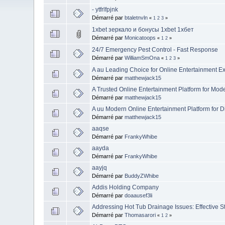
- ytfrlfpjnk
Démarré par
btaletnvln
«
1
2
3
»
1xbet зеркало и бонусы 1xbet 1хбет
Démarré par
Monicatoops
«
1
2
»
24/7 Emergency Pest Control - Fast Response
Démarré par
WilliamSmOna
«
1
2
3
»
A au Leading Choice for Online Entertainment E
Démarré par
matthewjack15
A Trusted Online Entertainment Platform for Mod
Démarré par
matthewjack15
A uu Modern Online Entertainment Platform for Di
Démarré par
matthewjack15
aaqse
Démarré par
FrankyWhibe
aayda
Démarré par
FrankyWhibe
aayjq
Démarré par
BuddyZWhibe
Addis Holding Company
Démarré par
doaausef3li
Addressing Hot Tub Drainage Issues: Effective S
Démarré par
Thomasarori
«
1
2
»