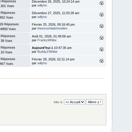
4 Réponses
Décembre 26, 2025, 10:24:14 am
par
willyho
1301 Vues
 Réponses
Décembre 27, 2025, 11:03:28 am
par
willyho
952 Vues
26 Réponses
Février 25, 2026, 09:16:40 pm
par
theessentialshoodies
64800 Vues
 Réponses
Août 01, 2026, 01:49:58 am
par
FrankyWhibe
38 Vues
 Réponses
Aujourd'hui
à 10:47:35 am
par
BuddyZWhibe
10 Vues
 Réponses
Février 28, 2026, 02:11:14 pm
par
willyho
467 Vues
Aller à: