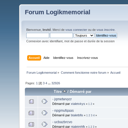
Forum Logikmemorial
Bienvenue,
Invité
. Merci de
vous connecter
ou de
vous inscrire
.
Connexion avec identifiant, mot de passe et durée de la session
Accueil
Aide
Identifiez-vous
Inscrivez-vous
Forum Logikmemorial
»
Comment fonctionne notre forum
»
Accueil
Pages:
1
[
2
]
3
4
...
32926
Titre
/
Démarré par
- jqmetwvycr
Démarré par
xtaletvkys
«
1
2
»
- npgmufqaas
Démarré par
btaletbfis
«
1
2
3
4
»
- ucbazbrcvo
Démarré par
ntaletmhfk
«
1
2
3
»