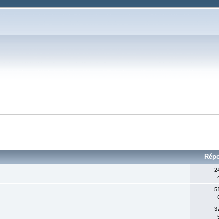
Rép
2
5
3