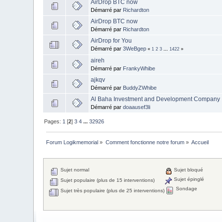
AirDrop BTC now
Démarré par
Richardton
AirDrop BTC now
Démarré par
Richardton
AirDrop for You
Démarré par
3WeBgep
«
1
2
3
...
1422
»
aireh
Démarré par
FrankyWhibe
ajkqv
Démarré par
BuddyZWhibe
Al Baha Investment and Development Company
Démarré par
doaausef3li
Pages:
1
[
2
]
3
4
...
32926
Forum Logikmemorial
»
Comment fonctionne notre forum
»
Accueil
Sujet normal
Sujet bloqué
Sujet épinglé
Sujet populaire (plus de 15 interventions)
Sondage
Sujet très populaire (plus de 25 interventions)