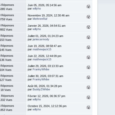
5 Réponses
Juin 05, 2026, 05:14:56 am
par
willyho
5385 Vues
8 Réponses
Novembre 19, 2024, 12:30:46 am
par
MethrenRaf
3759 Vues
3 Réponses
Janvier 26, 2026, 04:54:51 am
par
willyho
3902 Vues
 Réponses
Juillet 01, 2026, 01:24:23 am
par
janiecarmody
153 Vues
 Réponses
Juin 19, 2026, 08:58:47 am
par
matthewjack15
145 Vues
 Réponses
Juin 22, 2026, 12:44:09 pm
par
matthewjack15
136 Vues
 Réponses
Juillet 29, 2026, 03:13:33 am
par
FrankyWhibe
104 Vues
 Réponses
Juillet 30, 2026, 03:07:31 am
par
FrankyWhibe
127 Vues
 Réponses
Août 06, 2026, 01:34:28 pm
par
BuddyZWhibe
18 Vues
1 Réponses
Février 12, 2026, 06:36:37 pm
par
willyho
1332 Vues
6 Réponses
Octobre 15, 2024, 12:12:36 pm
par
willyho
1853 Vues