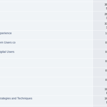
3
2
3
xperience
1
ern Users co
0
gital Users
0
0
0
0
1
trategies and Techniques
1