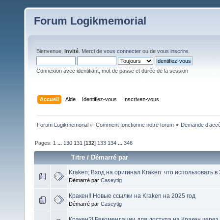
Forum Logikmemorial
Bienvenue,
Invité
. Merci de
vous connecter
ou de
vous inscrire
.
Connexion avec identifiant, mot de passe et durée de la session
Accueil
Aide
Identifiez-vous
Inscrivez-vous
Forum Logikmemorial
»
Comment fonctionne notre forum
»
Demande d’accès
Pages:
1
...
130
131
[
132
]
133
134
...
346
Titre
/
Démarré par
Kraken; Вход на оригинал Kraken: что использовать в
Démarré par
Caseytig
Кракен!! Новые ссылки на Kraken на 2025 год
Démarré par
Caseytig
Кракен?! Рекомендации для доступа на Кракен через