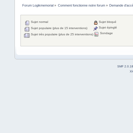
Forum Logikmemorial
»
Comment fonctionne notre forum
»
Demande d’accès
Sujet normal
Sujet bloqué
Sujet épinglé
Sujet populaire (plus de 15 interventions)
Sondage
Sujet très populaire (plus de 25 interventions)
SMF 2.0.1
X