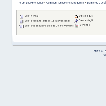
Forum Logikmemorial
»
Comment fonctionne notre forum
»
Demande d’accès
Sujet normal
Sujet bloqué
Sujet épinglé
Sujet populaire (plus de 15 interventions)
Sondage
Sujet très populaire (plus de 25 interventions)
SMF 2.0.1
X