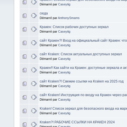
Démarré par
Caseytig
сюда
Démarré par
AnthonySmams
Кракен: Список рабочих доступных зеркал
Démarré par
Caseytig
сайт Кракен?! Вход на официальный сайт Кракен: что
Démarré par
Caseytig
сайт Kraken: Список актуальных доступных зеркал
Démarré par
Caseytig
Кракен!! Как зайти на Кракен: доступные зеркала и а
Démarré par
Caseytig
сайт Kraken?! Свежие ссылки на Kraken на 2025 год
Démarré par
Caseytig
сайт Kraken! Инструкция по входу на Кракен через р
Démarré par
Caseytig
Kraken! Список зеркал для безопасного входа на мар
Démarré par
Caseytig
Kraken?! РАБОЧИЕ ССЫЛКИ НА КРАКЕН 2024
Démarré par
Caseytig