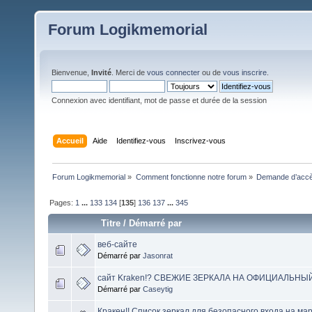
Forum Logikmemorial
Bienvenue,
Invité
. Merci de
vous connecter
ou de
vous inscrire
.
Connexion avec identifiant, mot de passe et durée de la session
Accueil
Aide
Identifiez-vous
Inscrivez-vous
Forum Logikmemorial
»
Comment fonctionne notre forum
»
Demande d’accès
Pages:
1
...
133
134
[
135
]
136
137
...
345
Titre
/
Démarré par
веб-сайте
Démarré par
Jasonrat
сайт Kraken!? СВЕЖИЕ ЗЕРКАЛА НА ОФИЦИАЛЬНЫ
Démarré par
Caseytig
Кракен!! Список зеркал для безопасного входа на ма