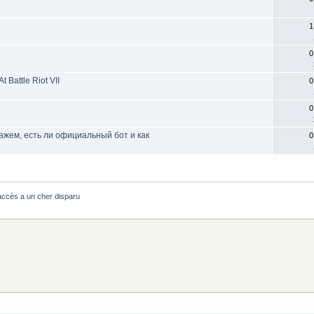
1
0
 Battle Riot VII
0
0
кажем, есть ли официальный бот и как
0
ccès a un cher disparu