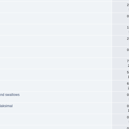
2
0
1
2
0
7
5
6
 and swallows
0
Maksimal
0
0
0