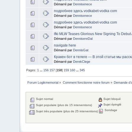
Démarré par
Dennisenece
подробнее здесь vodkabet-vodka com
Démarré par
Dennisenece
подробнее здесь vodkabet-vodka com
Démarré par
Dennisenece
lfki MLW Teases Glorious New Signing To Debut At
Démarré par
DennisereDal
navigate here
Démarré par
DennisGat
Кракен бот в телеге — В этой статье мы расс
Démarré par
DerekClege
Pages:
1
...
156
157
[
158
]
159
160
...
345
Forum Logikmemorial
»
Comment fonctionne notre forum
»
Demande d’a
Sujet normal
Sujet bloqué
Sujet épinglé
Sujet populaire (plus de 15 interventions)
Sondage
Sujet très populaire (plus de 25 interventions)