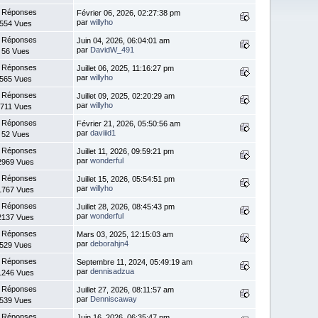
 Réponses
Février 06, 2026, 02:27:38 pm
par
willyho
554 Vues
 Réponses
Juin 04, 2026, 06:04:01 am
par
DavidW_491
56 Vues
 Réponses
Juillet 06, 2025, 11:16:27 pm
par
willyho
565 Vues
 Réponses
Juillet 09, 2025, 02:20:29 am
par
willyho
711 Vues
 Réponses
Février 21, 2026, 05:50:56 am
par
daviiid1
52 Vues
 Réponses
Juillet 11, 2026, 09:59:21 pm
par
wonderful
2969 Vues
 Réponses
Juillet 15, 2026, 05:54:51 pm
par
willyho
1767 Vues
 Réponses
Juillet 28, 2026, 08:45:43 pm
par
wonderful
2137 Vues
 Réponses
Mars 03, 2025, 12:15:03 am
par
deborahjn4
529 Vues
 Réponses
Septembre 11, 2024, 05:49:19 am
par
dennisadzua
1246 Vues
 Réponses
Juillet 27, 2026, 08:11:57 am
par
Denniscaway
539 Vues
 Réponses
Juin 16, 2026, 06:35:47 pm