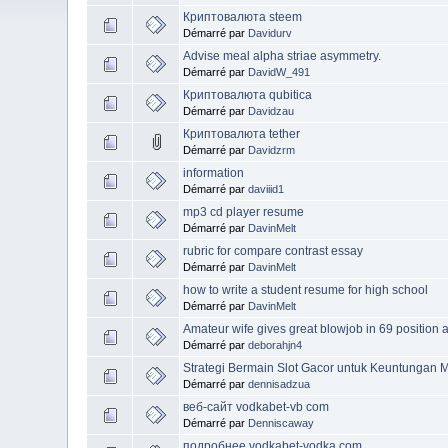
Криптовалюта steem
Démarré par
Davidurv
Advise meal alpha striae asymmetry.
Démarré par
DavidW_491
Криптовалюта qubitica
Démarré par
Davidzau
Криптовалюта tether
Démarré par
Davidzrm
information
Démarré par
daviiid1
mp3 cd player resume
Démarré par
DavinMelt
rubric for compare contrast essay
Démarré par
DavinMelt
how to write a student resume for high school
Démarré par
DavinMelt
Amateur wife gives great blowjob in 69 position
Démarré par
deborahjn4
Strategi Bermain Slot Gacor untuk Keuntungan 
Démarré par
dennisadzua
веб-сайт vodkabet-vb com
Démarré par
Denniscaway
подробнее vodkabet-vodka com