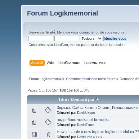
Forum Logikmemorial
Bienvenue,
Invité
. Merci de
vous connecter
ou de
vous inscrire
.
Connexion avec identifiant, mot de passe et durée de la session
Accueil
Aide
Identifiez-vous
Inscrivez-vous
Forum Logikmemorial
»
Comment fonctionne notre forum
»
Demande d’a
Pages:
1
...
156
157
[
158
]
159
160
...
345
Titre
/
Démarré par
Зеркало Сайта Кракен Онион ; Рекомендации
Démarré par
Davidskype
подробнее vodkabet-betvodka
Démarré par
DavidTruct
How to create a new topic at logikmemorial.ca ?
Démarré par
Davidume
«
1
2
»