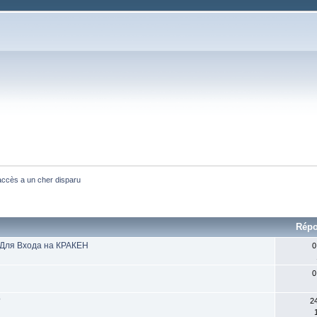
ccès a un cher disparu
Rép
 Для Входа на КРАКЕН
0
0
?
2