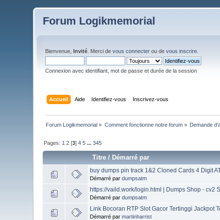
Forum Logikmemorial
Bienvenue,
Invité
. Merci de
vous connecter
ou de
vous inscrire
.
Connexion avec identifiant, mot de passe et durée de la session
Accueil
Aide
Identifiez-vous
Inscrivez-vous
Forum Logikmemorial
»
Comment fonctionne notre forum
»
Demande d’a
Pages:
1
2
[
3
]
4
5
...
345
Titre
/
Démarré par
buy dumps pin track 1&2 Cloned Cards 4 Digit ATM
Démarré par
dumpsatm
https://vaild.work/login.html | Dumps Shop - cv2
Démarré par
dumpsatm
Link Bocoran RTP Slot Gacor Tertinggi Jackpot 
Démarré par
martinharrist