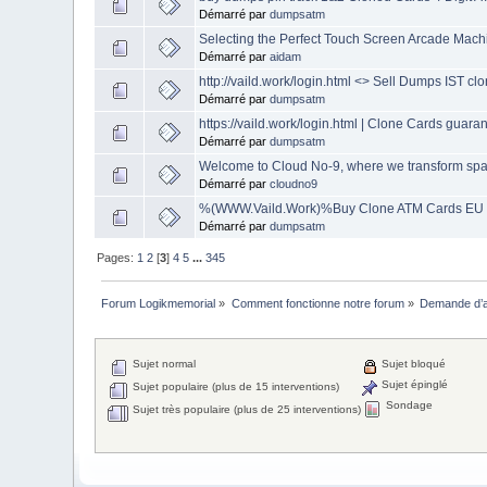
Démarré par
dumpsatm
Selecting the Perfect Touch Screen Arcade Mac
Démarré par
aidam
http://vaild.work/login.html <> Sell Dumps IST clo
Démarré par
dumpsatm
https://vaild.work/login.html | Clone Cards 
Démarré par
dumpsatm
Welcome to Cloud No-9, where we transform sp
Démarré par
cloudno9
%(WWW.Vaild.Work)%Buy Clone ATM Cards EU
Démarré par
dumpsatm
Pages:
1
2
[
3
]
4
5
...
345
Forum Logikmemorial
»
Comment fonctionne notre forum
»
Demande d’a
Sujet normal
Sujet bloqué
Sujet épinglé
Sujet populaire (plus de 15 interventions)
Sondage
Sujet très populaire (plus de 25 interventions)