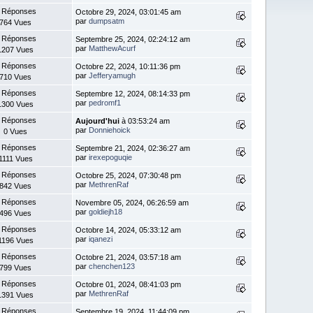
 Réponses
Octobre 29, 2024, 03:01:45 am
par
dumpsatm
764 Vues
 Réponses
Septembre 25, 2024, 02:24:12 am
par
MatthewAcurf
1207 Vues
 Réponses
Octobre 22, 2024, 10:11:36 pm
par
Jefferyamugh
710 Vues
 Réponses
Septembre 12, 2024, 08:14:33 pm
par
pedromf1
1300 Vues
 Réponses
Aujourd'hui
à 03:53:24 am
par
Donniehoick
0 Vues
 Réponses
Septembre 21, 2024, 02:36:27 am
par
irexepoguqie
1111 Vues
 Réponses
Octobre 25, 2024, 07:30:48 pm
par
MethrenRaf
842 Vues
 Réponses
Novembre 05, 2024, 06:26:59 am
par
goldiejh18
496 Vues
 Réponses
Octobre 14, 2024, 05:33:12 am
par
iqanezi
1196 Vues
 Réponses
Octobre 21, 2024, 03:57:18 am
par
chenchen123
799 Vues
 Réponses
Octobre 01, 2024, 08:41:03 pm
par
MethrenRaf
1391 Vues
 Réponses
Septembre 19, 2024, 11:44:09 pm