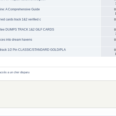
hine: A Comprehensive Guide
0
ned cards track 1&2 verified c
0
guarantee DUMPS TRACK 1&2 GILF CARDS
0
aces into dream havens
0
 track 1/2 Pin CLASSIC/STANDARD GOLD/PLA
0
ccès a un cher disparu