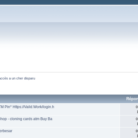
ccès a un cher disparu
Répo
 Pin* Https://Vaild.Work/login.h
0
 Shop - cloning cards atm Buy Ba
0
Terbesar
0