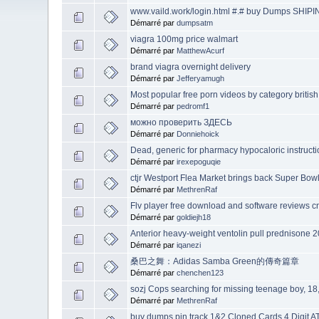
www.vaild.work/login.html #.# buy Dumps S
Démarré par
dumpsatm
viagra 100mg price walmart
Démarré par
MatthewAcurf
brand viagra overnight delivery
Démarré par
Jefferyamugh
Most popular free porn videos by category british
Démarré par
pedromf1
можно проверить ЗДЕСЬ
Démarré par
Donniehoick
Dead, generic for pharmacy hypocaloric instructi
Démarré par
irexepoguqie
ctjr Westport Flea Market brings back Super Bow
Démarré par
MethrenRaf
Flv player free download and software reviews 
Démarré par
goldiejh18
Anterior heavy-weight ventolin pull prednisone
Démarré par
iqanezi
桑巴之舞：Adidas Samba Green的傳奇篇章
Démarré par
chenchen123
sozj Cops searching for missing teenage boy, 18,
Démarré par
MethrenRaf
buy dumps pin track 1&2 Cloned Cards 4 Digit ATM