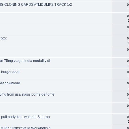
HIPING CLONING CARDS ATMDUMPS TRACK 1/2
0
0
0
 txxx
0
0
on 75mg viagra india modality di
0
l burger deal
0
cnet download
0
 20mg from usa stasis borne genome
0
0
 pull body from water in Stourpo
0
 Pin* Https://Vaild.Work/login.h
0